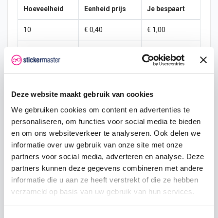
Hoeveelheid
Eenheid prijs
Je bespaart
10
€ 0,40
€ 1,00
15
€ 0,35
€ 2,25
25
€ 0,33
€ 4,38
50
€ 0,30
€ 10,00
Deze website maakt gebruik van cookies
We gebruiken cookies om content en advertenties te
100
€ 0,28
€ 22,50
personaliseren, om functies voor social media te bieden
200
€ 0,25
€ 50,00
en om ons websiteverkeer te analyseren. Ook delen we
informatie over uw gebruik van onze site met onze
500
€ 0,20
€ 150,00
partners voor social media, adverteren en analyse. Deze
partners kunnen deze gegevens combineren met andere
750
€ 0,15
€ 262,50
informatie die u aan ze heeft verstrekt of die ze hebben
verzameld op basis van uw gebruik van hun services.
Toestemmingsselectie