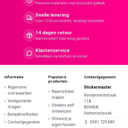
Premium materialen voor duurzaam gebruik
Snelle levering
Voor 12:00 uur besteld, vandaag verzonden
14 dagen retour
Niet tevreden? Geld terug garantie
Klantenservice
Bereikbaar via telefoon en e-mail
Informatie
Populaire
Contactgegevens
producten
Algemene
Stickermaster
Naamsticker
voorwaarden
Rendementstraat
maken
Veelgestelde
11A
Stickers zelf
Vragen
8094RA
ontwerpen
Hattemerbroek
Betaalmethodes
Ontwerp je
Contactgegevens
0341 729 680
eigen houten