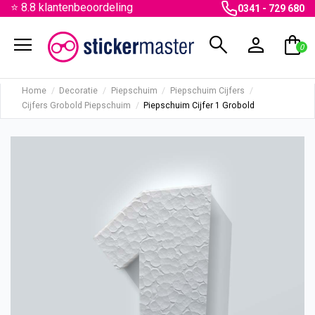
⭐ 8.8 klantenbeoordeling
0341 - 729 680
menu
search
person
shopping_bag
0
Home
Decoratie
Piepschuim
Piepschuim Cijfers
Cijfers Grobold Piepschuim
Piepschuim Cijfer 1 Grobold