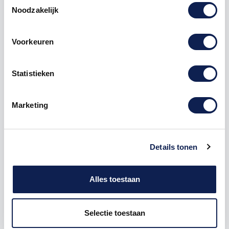
Noodzakelijk
Omschrijving
Voorkeuren
Product details
Statistieken
Piepschuim
Cijfer
1 Grobold
Marketing
De Piepschuim Cijfer 1 Grobold is te bestellen vanaf
een hoogte van 5 cm tot een hoogte van 80 cm, de
dikte van het cijfer is altijd 20 mm. Piepschuim is niet
Details tonen
geschikt om buiten te gebruiken maar wel uitermate
geschikt voor binnen gebruik. Hoe moet je dit
bestellen?
Alles toestaan
1) Geef aan welke formaat je wenst te ontvangen, de
hoogte in cm
Selectie toestaan
2) Hoeveel piepschuim cijfers wil je ontvangen? geef