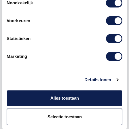
Noodzakelijk
Voorkeuren
Omschrijving
Statistieken
Product details
Marketing
Piepschuim
Cijfer
0 Stencil
De Piepschuim Cijfer 0 Stencil is te bestellen vanaf
een hoogte van 5 cm tot een hoogte van 80 cm, de
dikte van het cijfer is altijd 20 mm. Piepschuim is niet
Details tonen
geschikt om buiten te gebruiken maar wel uitermate
geschikt voor binnen gebruik. Hoe moet je dit
bestellen?
Alles toestaan
1) Geef aan welke formaat je wenst te ontvangen, de
Selectie toestaan
hoogte in cm
2) Hoeveel piepschuim cijfers wil je ontvangen? geef