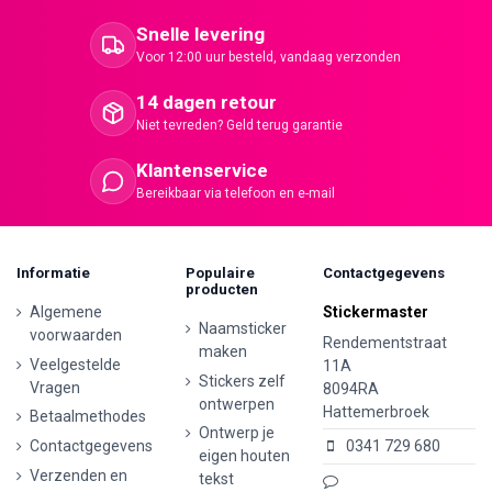
Snelle levering
Voor 12:00 uur besteld, vandaag verzonden
14 dagen retour
Niet tevreden? Geld terug garantie
Klantenservice
Bereikbaar via telefoon en e-mail
Informatie
Populaire
Contactgegevens
producten
Algemene
Stickermaster
Naamsticker
voorwaarden
Rendementstraat
maken
Veelgestelde
11A
Stickers zelf
Vragen
8094RA
ontwerpen
Hattemerbroek
Betaalmethodes
Ontwerp je
Contactgegevens
0341 729 680
eigen houten
Verzenden en
tekst