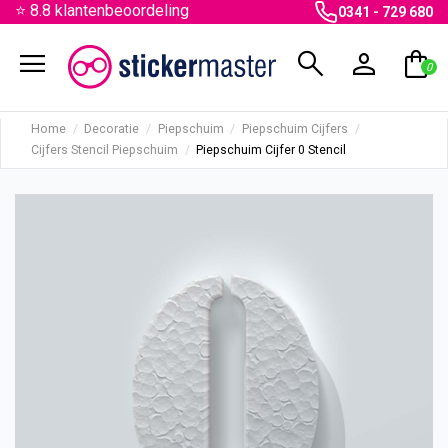
⭐ 8.8 klantenbeoordeling
0341 - 729 680
menu
search
person
shopping_bag
0
Home
Decoratie
Piepschuim
Piepschuim Cijfers
Cijfers Stencil Piepschuim
Piepschuim Cijfer 0 Stencil