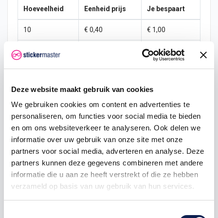
Hoeveelheid
Eenheid prijs
Je bespaart
10
€ 0,40
€ 1,00
15
€ 0,35
€ 2,25
25
€ 0,33
€ 4,38
Deze website maakt gebruik van cookies
50
€ 0,30
€ 10,00
We gebruiken cookies om content en advertenties te
100
€ 0,28
€ 22,50
personaliseren, om functies voor social media te bieden
en om ons websiteverkeer te analyseren. Ook delen we
200
€ 0,25
€ 50,00
informatie over uw gebruik van onze site met onze
partners voor social media, adverteren en analyse. Deze
500
€ 0,20
€ 150,00
partners kunnen deze gegevens combineren met andere
750
€ 0,15
€ 262,50
informatie die u aan ze heeft verstrekt of die ze hebben
verzameld op basis van uw gebruik van hun services.
Toestemmingsselectie