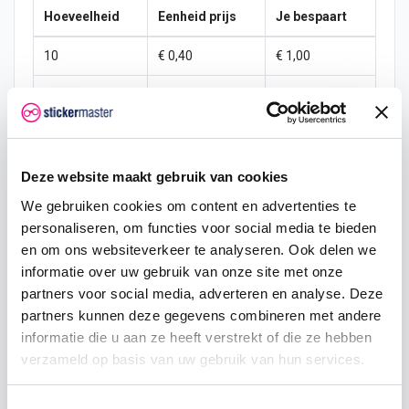
Hoeveelheid
Eenheid prijs
Je bespaart
10
€ 0,40
€ 1,00
15
€ 0,35
€ 2,25
25
€ 0,33
€ 4,38
50
€ 0,30
€ 10,00
Deze website maakt gebruik van cookies
We gebruiken cookies om content en advertenties te
100
€ 0,28
€ 22,50
personaliseren, om functies voor social media te bieden
200
€ 0,25
€ 50,00
en om ons websiteverkeer te analyseren. Ook delen we
informatie over uw gebruik van onze site met onze
500
€ 0,20
€ 150,00
partners voor social media, adverteren en analyse. Deze
partners kunnen deze gegevens combineren met andere
750
€ 0,15
€ 262,50
informatie die u aan ze heeft verstrekt of die ze hebben
verzameld op basis van uw gebruik van hun services.
Toestemmingsselectie