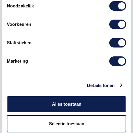
Noodzakelijk
Omschrijving
Voorkeuren
Product details
Statistieken
Piepschuim
Cijfer
3 Stencil
Marketing
De Piepschuim Cijfer 3 Stencil is te bestellen vanaf
een hoogte van 5 cm tot een hoogte van 80 cm, de
dikte van het cijfer is altijd 20 mm. Piepschuim is niet
Details tonen
geschikt om buiten te gebruiken maar wel uitermate
geschikt voor binnen gebruik. Hoe moet je dit
bestellen?
Alles toestaan
1) Geef aan welke formaat je wenst te ontvangen, de
hoogte in cm
Selectie toestaan
2) Hoeveel piepschuim cijfers wil je ontvangen? geef