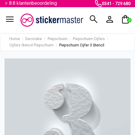
⭐ 8.8 klantenbeoordeling
0341 - 729 680
menu
search
person
shopping_bag
0
Home
Decoratie
Piepschuim
Piepschuim Cijfers
Cijfers Stencil Piepschuim
Piepschuim Cijfer 3 Stencil