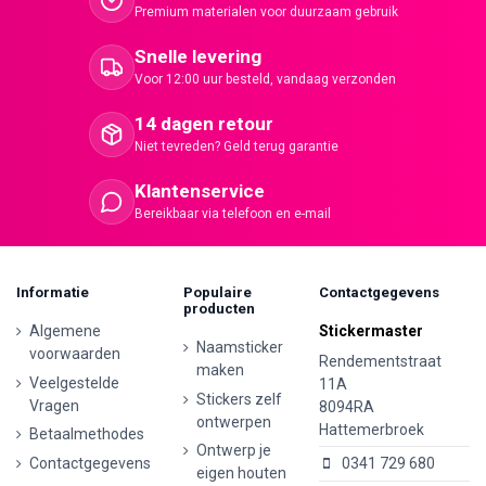
Premium materialen voor duurzaam gebruik
Snelle levering
Voor 12:00 uur besteld, vandaag verzonden
14 dagen retour
Niet tevreden? Geld terug garantie
Klantenservice
Bereikbaar via telefoon en e-mail
Informatie
Populaire
Contactgegevens
producten
Algemene
Stickermaster
Naamsticker
voorwaarden
Rendementstraat
maken
Veelgestelde
11A
Stickers zelf
Vragen
8094RA
ontwerpen
Hattemerbroek
Betaalmethodes
Ontwerp je
Contactgegevens
0341 729 680
eigen houten