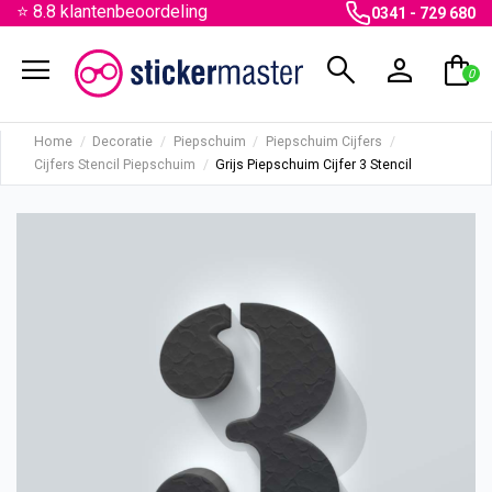
⭐ 8.8 klantenbeoordeling
0341 - 729 680
menu
search
person
shopping_bag
0
Home
Decoratie
Piepschuim
Piepschuim Cijfers
Cijfers Stencil Piepschuim
Grijs Piepschuim Cijfer 3 Stencil