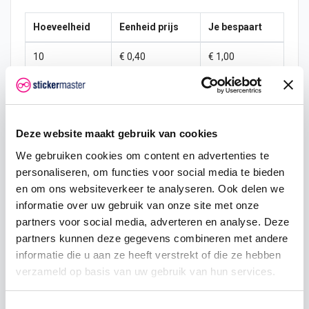
Hoeveelheid
Eenheid prijs
Je bespaart
10
€ 0,40
€ 1,00
15
€ 0,35
€ 2,25
25
€ 0,33
€ 4,38
Deze website maakt gebruik van cookies
50
€ 0,30
€ 10,00
We gebruiken cookies om content en advertenties te
personaliseren, om functies voor social media te bieden
100
€ 0,28
€ 22,50
en om ons websiteverkeer te analyseren. Ook delen we
200
€ 0,25
€ 50,00
informatie over uw gebruik van onze site met onze
partners voor social media, adverteren en analyse. Deze
500
€ 0,20
€ 150,00
partners kunnen deze gegevens combineren met andere
informatie die u aan ze heeft verstrekt of die ze hebben
750
€ 0,15
€ 262,50
verzameld op basis van uw gebruik van hun services.
Toestemmingsselectie