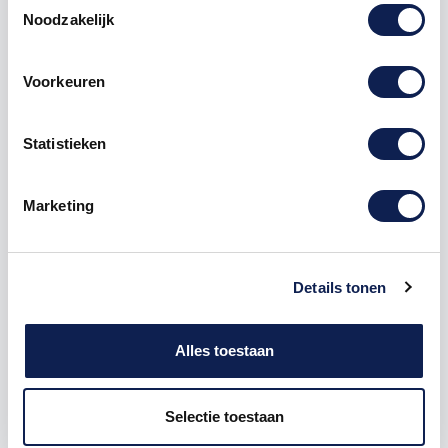
Noodzakelijk
Voorkeuren
Omschrijving
Statistieken
Product details
Marketing
Piepschuim
Cijfer
3 Stencil
De Piepschuim Cijfer 3 Stencil is te bestellen vanaf
een hoogte van 5 cm tot een hoogte van 80 cm, de
Details tonen
dikte van het cijfer is altijd 20 mm. Piepschuim is niet
geschikt om buiten te gebruiken maar wel uitermate
geschikt voor binnen gebruik. Hoe moet je dit
Alles toestaan
bestellen?
1) Geef aan welke formaat je wenst te ontvangen, de
Selectie toestaan
hoogte in cm