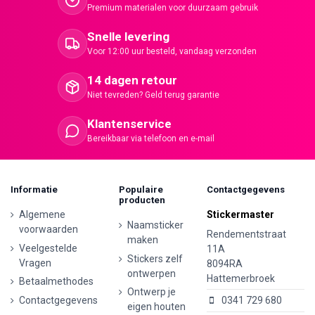
Premium materialen voor duurzaam gebruik
Snelle levering
Voor 12:00 uur besteld, vandaag verzonden
14 dagen retour
Niet tevreden? Geld terug garantie
Klantenservice
Bereikbaar via telefoon en e-mail
Informatie
Populaire
Contactgegevens
producten
Algemene
Stickermaster
Naamsticker
voorwaarden
Rendementstraat
maken
Veelgestelde
11A
Stickers zelf
Vragen
8094RA
ontwerpen
Hattemerbroek
Betaalmethodes
Ontwerp je
Contactgegevens
0341 729 680
eigen houten