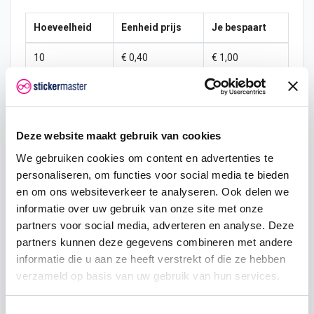
Hoeveelheid
Eenheid prijs
Je bespaart
10
€ 0,40
€ 1,00
15
€ 0,35
€ 2,25
25
€ 0,33
€ 4,38
Deze website maakt gebruik van cookies
50
€ 0,30
€ 10,00
We gebruiken cookies om content en advertenties te
personaliseren, om functies voor social media te bieden
100
€ 0,28
€ 22,50
en om ons websiteverkeer te analyseren. Ook delen we
200
€ 0,25
€ 50,00
informatie over uw gebruik van onze site met onze
partners voor social media, adverteren en analyse. Deze
500
€ 0,20
€ 150,00
partners kunnen deze gegevens combineren met andere
informatie die u aan ze heeft verstrekt of die ze hebben
750
€ 0,15
€ 262,50
verzameld op basis van uw gebruik van hun services.
Toestemmingsselectie