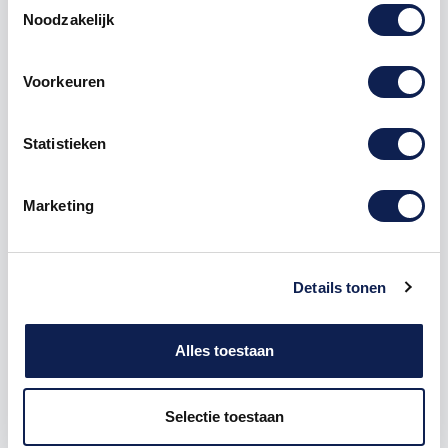
Noodzakelijk
Voorkeuren
Omschrijving
Statistieken
Product details
Marketing
Piepschuim
Cijfer
4 Stencil
De Piepschuim Cijfer 4 Stencil is te bestellen vanaf
een hoogte van 5 cm tot een hoogte van 80 cm, de
Details tonen
dikte van het cijfer is altijd 20 mm. Piepschuim is niet
geschikt om buiten te gebruiken maar wel uitermate
geschikt voor binnen gebruik. Hoe moet je dit
Alles toestaan
bestellen?
1) Geef aan welke formaat je wenst te ontvangen, de
Selectie toestaan
hoogte in cm