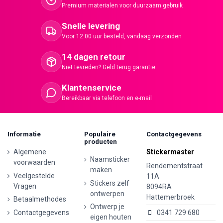
Premium materialen voor duurzaam gebruik
Snelle levering
Voor 12:00 uur besteld, vandaag verzonden
14 dagen retour
Niet tevreden? Geld terug garantie
Klantenservice
Bereikbaar via telefoon en e-mail
Informatie
Populaire
Contactgegevens
producten
Algemene
Stickermaster
Naamsticker
voorwaarden
Rendementstraat
maken
Veelgestelde
11A
Stickers zelf
Vragen
8094RA
ontwerpen
Hattemerbroek
Betaalmethodes
Ontwerp je
Contactgegevens
0341 729 680
eigen houten