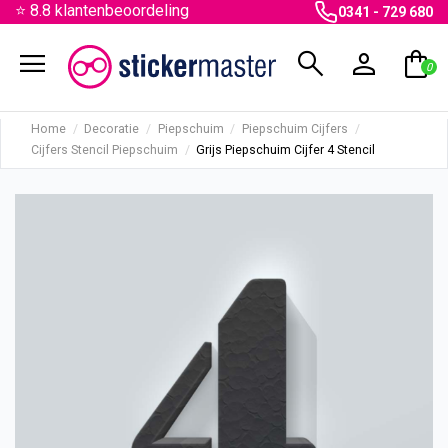
⭐ 8.8 klantenbeoordeling
0341 - 729 680
menu
search
person
shopping_bag
0
Home
Decoratie
Piepschuim
Piepschuim Cijfers
Cijfers Stencil Piepschuim
Grijs Piepschuim Cijfer 4 Stencil