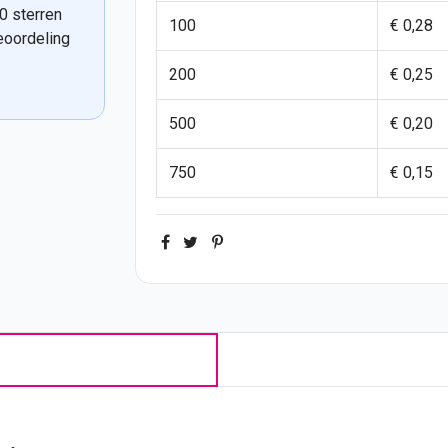
0 sterren
100
€ 0,28
eoordeling
200
€ 0,25
500
€ 0,20
750
€ 0,15