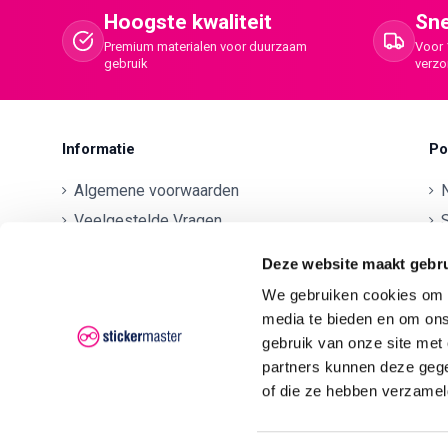
Hoogste kwaliteit
Sne
Premium materialen voor duurzaam
Voor 
gebruik
verz
Informatie
Po
Algemene voorwaarden
Veelgestelde Vragen
S
Betaalmethodes
O
Deze website maakt gebru
Contactgegevens
We gebruiken cookies om c
Verzenden en retourneren
O
media te bieden en om ons
Klachten
gebruik van onze site met
partners kunnen deze gege
Privacyverklaring AVG/GDPR
O
of die ze hebben verzamel
O