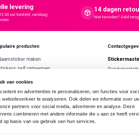
lle levering
14 dagen retou
12:00 uur besteld, vandaag
Niet tevreden? Geld terug
onden
pulaire producten
Contactgegev
Naamsticker maken
Stickermast
tickers zelf ontwerpen
Rendementstr
8094RA Hatte
ntwerp je eigen houten tekst
ik van cookies
Autostickers eigen ontwerp
0341 729 
ontent en advertenties te personaliseren, om functies voor soci
ntwerp je eigen kunststof tekst
info@stick
 websiteverkeer te analyseren. Ook delen we informatie over u
Wijnetiket maken
 onze partners voor social media, adverteren en analyse. Deze
KVK:
7179343
vens combineren met andere informatie die u aan ze heeft vers
ntwerp je eigen Vilt tekst
BTW nr:
NL00
d op basis van uw gebruik van hun services.
ntwerp je eigen rally naam sticker