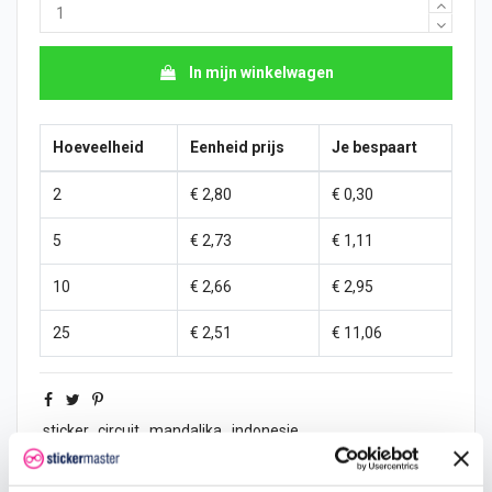
In mijn winkelwagen
Hoeveelheid
Eenheid prijs
Je bespaart
2
€ 2,80
€ 0,30
5
€ 2,73
€ 1,11
10
€ 2,66
€ 2,95
25
€ 2,51
€ 11,06
sticker
circuit
mandalika
indonesie