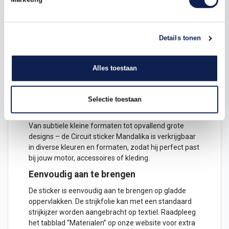
•
Glansfolie
– levendig en opvallend
•
Matte folie
– strak en stijlvol
•
Carbonfolie
– sportief en technisch
•
Reflecterend folie
– extra zichtbaarheid
Details tonen
•
Fluor & chroomfolie
– opvallende lichteffecten
•
T-shirt strijkfolie
– ideaal voor kleding en racewear
Alles toestaan
Alle materialen zijn
UV- en weerbestendig
, en
geschikt voor
binnen- en buitengebruik
.
Verkrijgbaar in verschillende kleuren en
Selectie toestaan
formaten
Van subtiele kleine formaten tot opvallend grote
designs – de Circuit sticker Mandalika is verkrijgbaar
in diverse kleuren en formaten, zodat hij perfect past
bij jouw motor, accessoires of kleding.
Eenvoudig aan te brengen
De sticker is eenvoudig aan te brengen op gladde
oppervlakken. De strijkfolie kan met een standaard
strijkijzer worden aangebracht op textiel. Raadpleeg
het tabblad “Materialen” op onze website voor extra