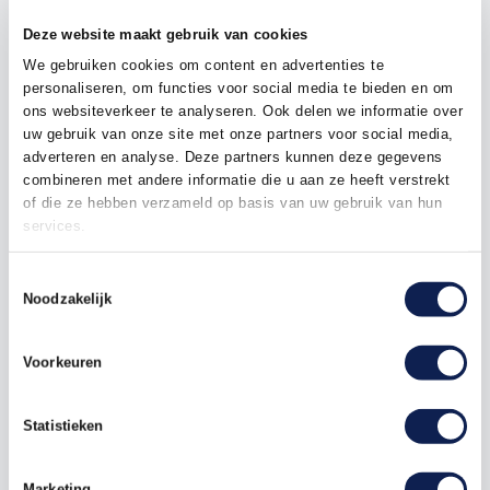
Deze website maakt gebruik van cookies
Omschrijving
We gebruiken cookies om content en advertenties te
personaliseren, om functies voor social media te bieden en om
ons websiteverkeer te analyseren. Ook delen we informatie over
Product details
uw gebruik van onze site met onze partners voor social media,
adverteren en analyse. Deze partners kunnen deze gegevens
combineren met andere informatie die u aan ze heeft verstrekt
De Circuit sticker Mandalika brengt de energie en
of die ze hebben verzameld op basis van uw gebruik van hun
schoonheid van het Indonesische eiland Lombok
services.
direct naar jouw dagelijkse leven. Het Mandalika
International Street Circuit staat bekend om zijn
Toestemmingsselectie
vloeiende bochten, hoge snelheden en
Noodzakelijk
adembenemende locatie langs de Indische Oceaan.
Met deze stijlvolle sticker laat je jouw passie zien
voor tropische snelheid, techniek en MotoGP-
Voorkeuren
sensatie.
Hoogwaardige materialen en kwaliteit
Statistieken
Onze stickers zijn gemaakt van premium duurzame
folies, elk met een unieke uitstraling:
Marketing