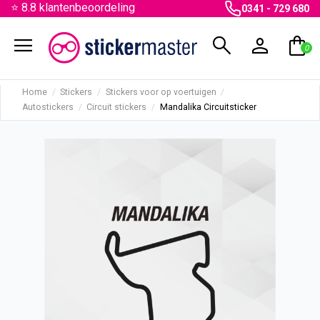
⭐ 8.8 klantenbeoordeling
0341 - 729 680
menu
search
person
shopping_bag
0
Home
Stickers
Stickers voor op voertuigen
Autostickers
Circuit stickers
Mandalika Circuitsticker