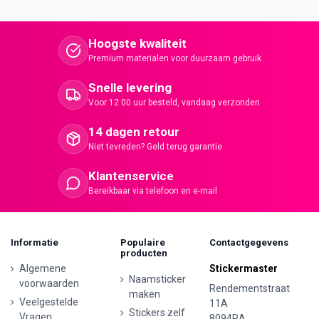
Hoogste kwaliteit
Premium materialen voor duurzaam gebruik
Snelle levering
Voor 12:00 uur besteld, vandaag verzonden
14 dagen retour
Niet tevreden? Geld terug garantie
Klantenservice
Bereikbaar via telefoon en e-mail
Informatie
Populaire
Contactgegevens
producten
Algemene
Stickermaster
Naamsticker
voorwaarden
Rendementstraat
maken
Veelgestelde
11A
Stickers zelf
Vragen
8094RA