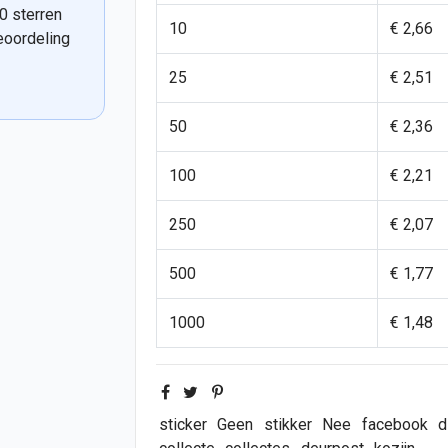
0 sterren
10
€ 2,66
eoordeling
25
€ 2,51
50
€ 2,36
100
€ 2,21
250
€ 2,07
500
€ 1,77
1000
€ 1,48
sticker
Geen
stikker
Nee
facebook
d