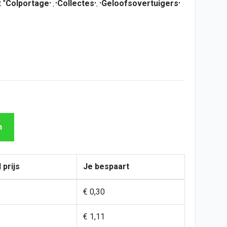
t
"
Colportage
Collectes
Geloofsovertuigers
" , "
"
,
"
"
n
 prijs
Je bespaart
€ 0,30
€ 1,11