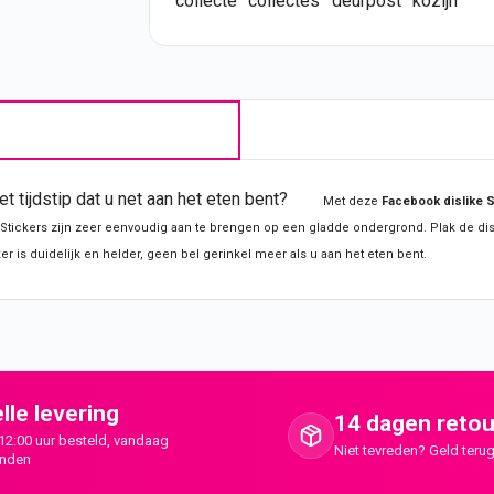
collecte
collectes
deurpost
kozijn
het tijdstip dat u net aan het eten bent?
Met deze
Facebook dislike
S
Stickers
zijn zeer eenvoudig aan te brengen op een gladde ondergrond. Plak de di
ker
is duidelijk en helder, geen bel
gerinkel meer als u aan het eten bent.
lle levering
14 dagen retou
12:00 uur besteld, vandaag
Niet tevreden? Geld terug
onden