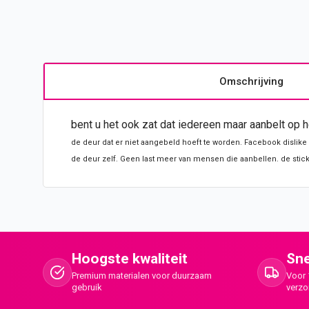
Omschrijving
bent u het ook zat dat iedereen maar aanbelt op 
de
deur
dat er niet aangebeld hoeft te worden. Facebook dislike 
de
deur zelf. Geen last meer van mensen die aanbellen. de
stic
Hoogste kwaliteit
Sne
Premium materialen voor duurzaam
Voor 
gebruik
verz