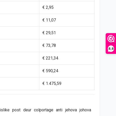
€ 2,95
€ 11,07
€ 29,51
€ 73,78
8,8
€ 221,34
€ 590,24
€ 1.475,59
islike
post
deur
colportage
anti
jehova
johova