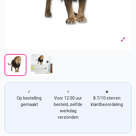
✓
⚡
★
Op bestelling
Voor 12:00 uur
8.7/10 sterren
gemaakt
besteld, zelfde
klantbeoordeling
werkdag
verzonden