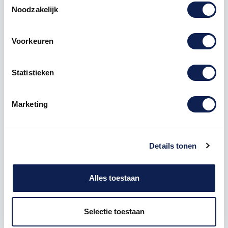
Noodzakelijk
muursticker
tijger
Leeuw
Voorkeuren
Statistieken
Omschrijving
Marketing
Product details
Details tonen
Keuze uit de onderstaande afmetingen:
1)57 x 70 cm
2) 95 x 116 cm
Alles toestaan
De
leeuw muur
sticker
wordt
uitgesneden
aangeleverd.
Selectie toestaan
Versier uw muur met onze decoratie muurstickers