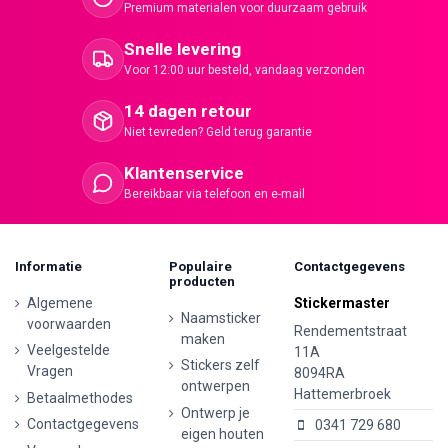
Premium materialen voor duurzaam gebruik
Snelle levering
Voor 12:00 uur besteld, vandaag verzonden
14 dagen retour
Niet tevreden? Geld terug garantie
Klantenservice
Bereikbaar via telefoon en e-mail
Informatie
Populaire
Contactgegevens
producten
Algemene
Stickermaster
Naamsticker
voorwaarden
Rendementstraat
maken
Veelgestelde
11A
Stickers zelf
Vragen
8094RA
ontwerpen
Hattemerbroek
Betaalmethodes
Ontwerp je
Contactgegevens
0341 729 680
eigen houten