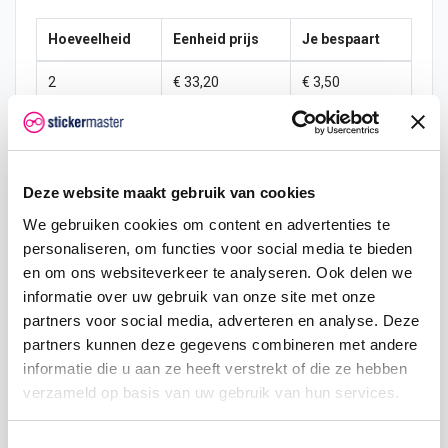
Hoeveelheid
Eenheid prijs
Je bespaart
2
€ 33,20
€ 3,50
5
€ 32,33
€ 13,11
10
€ 31,46
€ 34,95
Deze website maakt gebruik van cookies
25
€ 29,71
€ 131,06
We gebruiken cookies om content en advertenties te
personaliseren, om functies voor social media te bieden
50
€ 27,96
€ 349,50
en om ons websiteverkeer te analyseren. Ook delen we
100
€ 26,21
€ 873,75
informatie over uw gebruik van onze site met onze
partners voor social media, adverteren en analyse. Deze
250
€ 24,47
€ 2.621,25
partners kunnen deze gegevens combineren met andere
informatie die u aan ze heeft verstrekt of die ze hebben
500
€ 20,97
€ 6.990,00
verzameld op basis van uw gebruik van hun services.
1000
€ 17,48
€ 17.475,00
Toestemmingsselectie