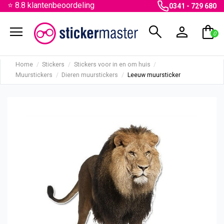
⭐ 8.8 klantenbeoordeling
0341 - 729 680
menu
search
person
shopping_bag
0
Home
Stickers
Stickers voor in en om huis
Muurstickers
Dieren muurstickers
Leeuw muursticker