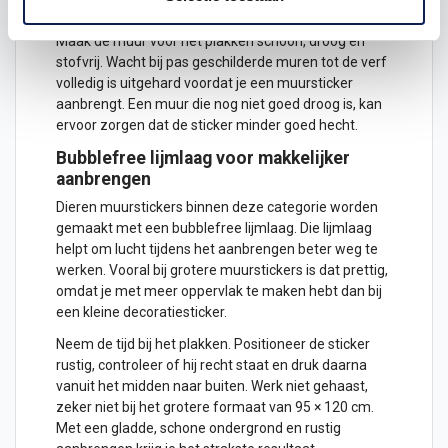
kan de hechting minder goed zijn.
Maak de muur voor het plakken schoon, droog en
stofvrij. Wacht bij pas geschilderde muren tot de verf
volledig is uitgehard voordat je een muursticker
aanbrengt. Een muur die nog niet goed droog is, kan
ervoor zorgen dat de sticker minder goed hecht.
Bubblefree lijmlaag voor makkelijker
aanbrengen
Dieren muurstickers binnen deze categorie worden
gemaakt met een bubblefree lijmlaag. Die lijmlaag
helpt om lucht tijdens het aanbrengen beter weg te
werken. Vooral bij grotere muurstickers is dat prettig,
omdat je met meer oppervlak te maken hebt dan bij
een kleine decoratiesticker.
Neem de tijd bij het plakken. Positioneer de sticker
rustig, controleer of hij recht staat en druk daarna
vanuit het midden naar buiten. Werk niet gehaast,
zeker niet bij het grotere formaat van 95 × 120 cm.
Met een gladde, schone ondergrond en rustig