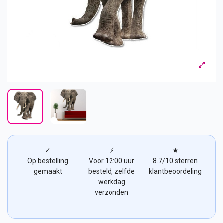
✓
⚡
★
Op bestelling
Voor 12:00 uur
8.7/10 sterren
gemaakt
besteld, zelfde
klantbeoordeling
werkdag
verzonden