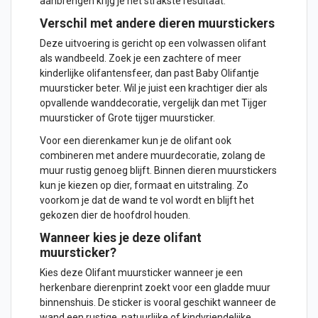
aanbrengen krijg je het strakste resultaat.
Verschil met andere dieren muurstickers
Deze uitvoering is gericht op een volwassen olifant
als wandbeeld. Zoek je een zachtere of meer
kinderlijke olifantensfeer, dan past
Baby Olifantje
muursticker
beter. Wil je juist een krachtiger dier als
opvallende wanddecoratie, vergelijk dan met
Tijger
muursticker
of
Grote tijger muursticker
.
Voor een dierenkamer kun je de olifant ook
combineren met andere muurdecoratie, zolang de
muur rustig genoeg blijft. Binnen
dieren muurstickers
kun je kiezen op dier, formaat en uitstraling. Zo
voorkom je dat de wand te vol wordt en blijft het
gekozen dier de hoofdrol houden.
Wanneer kies je deze olifant
muursticker?
Kies deze Olifant muursticker wanneer je een
herkenbare dierenprint zoekt voor een gladde muur
binnenshuis. De sticker is vooral geschikt wanneer de
wand een rustige, natuurlijke of kindvriendelijke