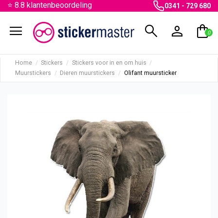
⭐ 8.8 klantenbeoordeling
0341 - 729 680
menu
search
person
shopping_bag
0
Home
Stickers
Stickers voor in en om huis
Muurstickers
Dieren muurstickers
Olifant muursticker