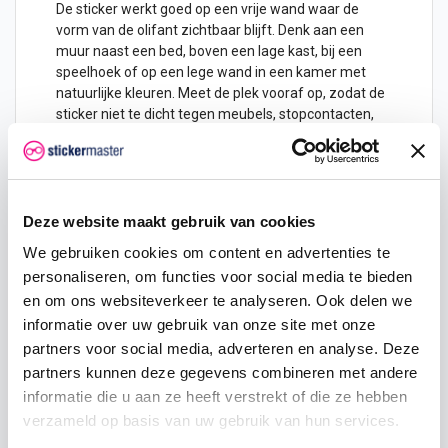
De sticker werkt goed op een vrije wand waar de
vorm van de olifant zichtbaar blijft. Denk aan een
muur naast een bed, boven een lage kast, bij een
speelhoek of op een lege wand in een kamer met
natuurlijke kleuren. Meet de plek vooraf op, zodat de
sticker niet te dicht tegen meubels, stopcontacten,
plinten of raamkozijnen komt.
Keuze uit twee formaten
De Olifant muursticker is verkrijgbaar in 57 × 71,7 cm
en 95 × 120 cm. Het kleinere formaat is geschikt
Deze website maakt gebruik van cookies
wanneer de sticker onderdeel wordt van een
We gebruiken cookies om content en advertenties te
bestaande wandopstelling, bijvoorbeeld naast een
personaliseren, om functies voor social media te bieden
kast, boven een kinderbed of in een speelhoek. Het
en om ons websiteverkeer te analyseren. Ook delen we
grotere formaat is logischer wanneer de olifant echt
de blikvanger van de muur moet worden.
informatie over uw gebruik van onze site met onze
partners voor social media, adverteren en analyse. Deze
Kies het formaat op basis van de beschikbare ruimte
partners kunnen deze gegevens combineren met andere
en de kijkafstand. Op een kleine wand kan een te
grote sticker druk ogen. Op een brede lege muur kan
informatie die u aan ze heeft verstrekt of die ze hebben
een klein formaat juist wegvallen. Houd rondom de
verzameld op basis van uw gebruik van hun services.
sticker voldoende vrije ruimte, zodat de vorm van de