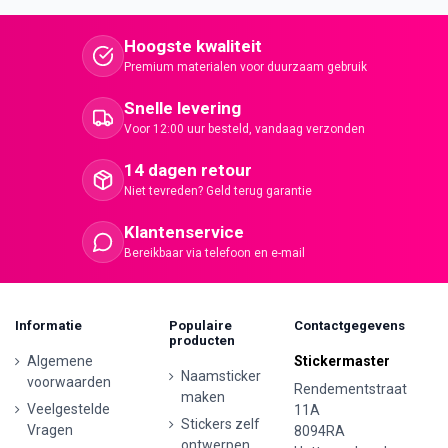
Hoogste kwaliteit
Premium materialen voor duurzaam gebruik
Snelle levering
Voor 12:00 uur besteld, vandaag verzonden
14 dagen retour
Niet tevreden? Geld terug garantie
Klantenservice
Bereikbaar via telefoon en e-mail
Informatie
Populaire
Contactgegevens
producten
Algemene
Stickermaster
Naamsticker
voorwaarden
Rendementstraat
maken
Veelgestelde
11A
Stickers zelf
Vragen
8094RA
ontwerpen