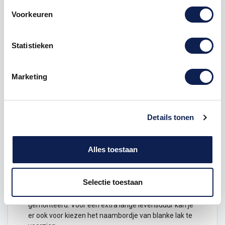
het bordje plaatsen.
Voorkeuren
Kies hier ook het lettertype en verander het
uiterlijk van de tekst.
Versleep teksten op de gewenste plek door te
Statistieken
klikken en te slepen met de muis of door te
drukken met de vinger en te slepen (mobiele
gebruikers).
Marketing
Verander zo nodig het formaat van het
geselecteerde element. Dit doe je met de
knoppen die rondom het element verschijnen.
Wanneer het ontwerp naar wens is klik je op de
Details tonen
knop "Aan winkelwagen toevoegen" om te
bestellen.
Houten naambordjes voor binnen en buiten
Alles toestaan
Alle houten naamborden zijn gemaakt van 9 mm dik
Linoply. Deze houtsoort is niet alleen erg stijlvol maar
Selectie toestaan
ook ontzettend duurzaam. Hierdoor kan het
naambord zowel buiten als binnen worden
gemonteerd. Voor een extra lange levensduur kan je
er ook voor kiezen het naambordje van blanke lak te