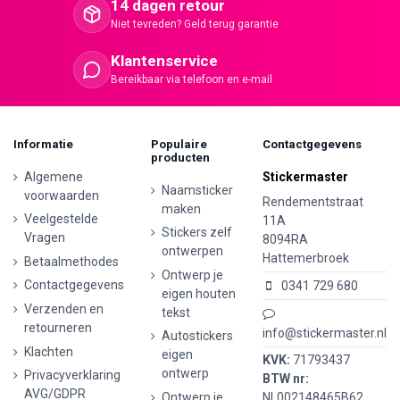
14 dagen retour
Niet tevreden? Geld terug garantie
Klantenservice
Bereikbaar via telefoon en e-mail
Informatie
Populaire
Contactgegevens
producten
Algemene
Stickermaster
Naamsticker
voorwaarden
Rendementstraat
maken
Veelgestelde
11A
Stickers zelf
Vragen
8094RA
ontwerpen
Hattemerbroek
Betaalmethodes
Ontwerp je
Contactgegevens
0341 729 680
eigen houten
Verzenden en
tekst
retourneren
info@stickermaster.nl
Autostickers
Klachten
eigen
KVK:
71793437
ontwerp
Privacyverklaring
BTW nr:
AVG/GDPR
Ontwerp je
NL002148465B62