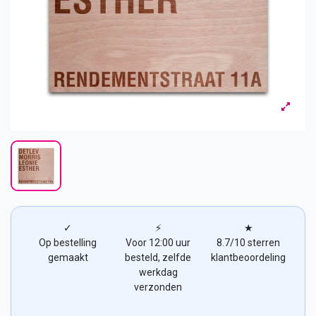
✓
⚡
★
Op bestelling
Voor 12:00 uur
8.7/10 sterren
gemaakt
besteld, zelfde
klantbeoordeling
werkdag
verzonden