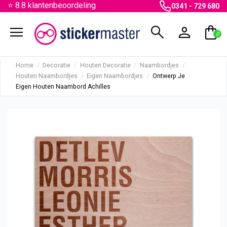
⭐ 8.8 klantenbeoordeling
0341 - 729 680
menu
search
person
shopping_bag
0
Home
Decoratie
Houten Decoratie
Naambordjes
Houten Naambordjes
Eigen Naambordjes
Ontwerp Je
Eigen Houten Naambord Achilles