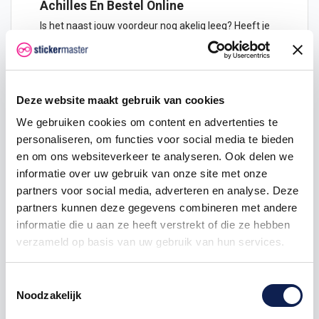
Achilles En Bestel Online
Is het naast jouw voordeur nog akelig leeg? Heeft je
lievelingshuisdier nog geen vaste slaapplek? Wordt
het beste paard van stal overgeslagen? Of wil je
graag een vaste werkplek voor jezelf of een collega
indelen? Dit en nog veel meer is eenvoudig, vlotjes en
Deze website maakt gebruik van cookies
voordelig te realiseren met de houten naambordjes
van Stickermaster. Hoe maak je je eigen houten
We gebruiken cookies om content en advertenties te
naambordje? Lees hieronder het stappenplan.
personaliseren, om functies voor social media te bieden
Het
ontwerpen
en bestellen van je eigen houten
en om ons websiteverkeer te analyseren. Ook delen we
naambordje werkt als volgt:
informatie over uw gebruik van onze site met onze
partners voor social media, adverteren en analyse. Deze
Kies de juiste afmeting
partners kunnen deze gegevens combineren met andere
Scrol naar de onderkant van de pagina of klik
informatie die u aan ze heeft verstrekt of die ze hebben
op de knop "START HIER MET ONTWERP VAN
verzameld op basis van uw gebruik van hun services.
JE EIGEN
STICKER
".
Hier zie je een voorbeeld van het houten
naambord. Dit is je ontwerp veld.
Toestemmingsselectie
Links boven aan de module zie het
Noodzakelijk
tabblad "
TEKST
".
Hier kan je tekst toevoegen, aanpassen, en op