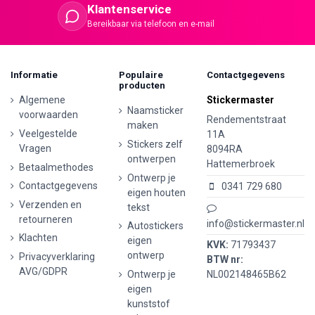
Klantenservice
Bereikbaar via telefoon en e-mail
Informatie
Populaire
Contactgegevens
producten
Algemene
Stickermaster
Naamsticker
voorwaarden
Rendementstraat
maken
Veelgestelde
11A
Stickers zelf
Vragen
8094RA
ontwerpen
Hattemerbroek
Betaalmethodes
Ontwerp je
Contactgegevens
0341 729 680
eigen houten
Verzenden en
tekst
retourneren
info@stickermaster.nl
Autostickers
Klachten
eigen
KVK:
71793437
ontwerp
Privacyverklaring
BTW nr:
AVG/GDPR
Ontwerp je
NL002148465B62
eigen
kunststof