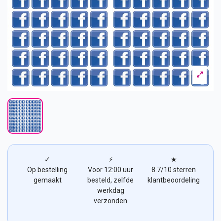
✓
⚡
★
Op bestelling
Voor 12:00 uur
8.7/10 sterren
gemaakt
besteld, zelfde
klantbeoordeling
werkdag
verzonden