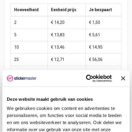
Hoeveelheid
Eenheid prijs
Je bespaart
2
€ 14,20
€ 1,50
5
€ 13,83
€ 5,61
10
€ 13,46
€ 14,95
25
€ 12,71
€ 56,06
50
€ 11,96
€ 149,50
100
€ 11,21
€ 373,75
250
€ 10,47
€ 1.121,25
Deze website maakt gebruik van cookies
We gebruiken cookies om content en advertenties te
500
€ 8,97
€ 2.990,00
personaliseren, om functies voor social media te bieden
1000
€ 7,48
€ 7.475,00
en om ons websiteverkeer te analyseren. Ook delen we
informatie over uw gebruik van onze site met onze