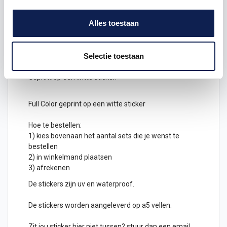
(omgerekent € 0,06 per stuk )
10 sets van 100 = 1000 stickers voor € 50,00 (
Alles toestaan
omgerekent € 0,05 per stuk )
100 sets van 100 = 10.000 stickers voor € 250,00 (
omgerekent € 0,025 per stuk)
Selectie toestaan
Afmeting: 2 x 2 cm
Geprint op een witte sticker.
Full Color geprint op een witte sticker
Hoe te bestellen:
1) kies bovenaan het aantal sets die je wenst te
bestellen
2) in winkelmand plaatsen
3) afrekenen
De stickers zijn uv en waterproof.
De stickers worden aangeleverd op a5 vellen.
Zit jou sticker hier niet tussen? stuur dan een email