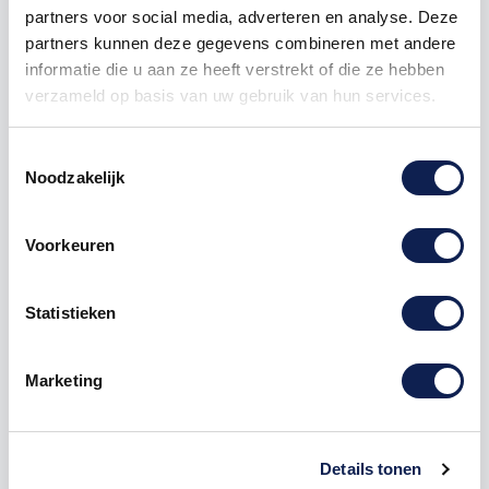
partners voor social media, adverteren en analyse. Deze
partners kunnen deze gegevens combineren met andere
facebook
like
button
dislike
informatie die u aan ze heeft verstrekt of die ze hebben
verzameld op basis van uw gebruik van hun services.
Toestemmingsselectie
Omschrijving
Noodzakelijk
Product details
Voorkeuren
Facebook F
sticker
Vierkant
Statistieken
Deursticker / raamsticker / funsticker
set van 100 stuks
Marketing
Hoe meer er besteld worden hoe goedkoper!:
1 set = 100
stickers
voor € 7,95
(omgerekent € 0,0795 per stuk)
Details tonen
3 sets van 100 = 300 stickers voor € 18,00