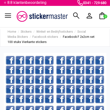
⭐ 8.8 klantenbeoordeling
0341 - 729 680
menu
search
person
shopping_bag
0
Home
Stickers
Winkel- en Bedrijfsstickers
Social
Media Stickers
Facebook stickers
Facebook F 2x2cm set
100 stuks Vierkante stickers