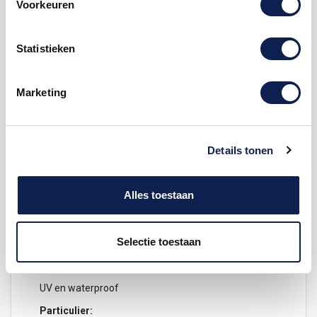
Voorkeuren
Omschrijving
Statistieken
Product details
Marketing
Afmeting
stickers
: 5 x 5 cm
Kleur: Zwart/Wit/Rood
Details tonen
2 stickers per set.
De stickers bevatten zelf geen tracking
Alles toestaan
systeem
De
sticker
is alleen om criminelen te wijzen op dat uw
fiets
is voorzien van een GPS tracking systeem. Zelfs
Selectie toestaan
als uw fiets geen GPS tracking heeft, werken de
stickers als een goed afschrikmiddel!
UV en waterproof
Particulier: