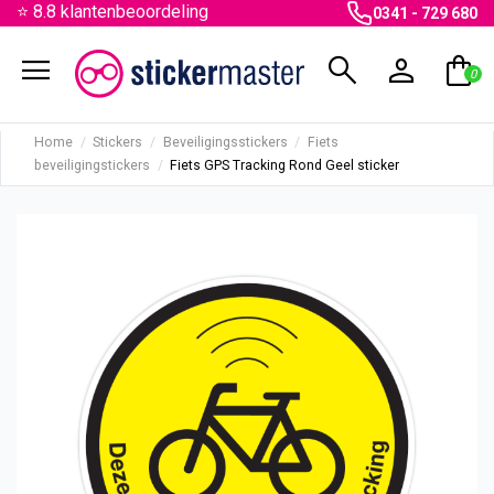
⭐ 8.8 klantenbeoordeling
0341 - 729 680
menu
search
person
shopping_bag
0
Home
Stickers
Beveiligingsstickers
Fiets
beveiligingstickers
Fiets GPS Tracking Rond Geel sticker