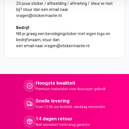
Zit jouw sticker / afbeelding / afmeting / kleur er niet
bij? stuur dan een email naar
vragen@stickermaster.nl
Bedrijf:
Wil je graag een beveiligingsticker met eigen logo en
bedrijfsnaam, stuur dan
een email naar
vragen@stickermaster.nl
Hoogste kwaliteit
Premium materialen voor duurzaam gebruik
Snelle levering
Voor 12:00 uur besteld, vandaag verzonden
14 dagen retour
Niet tevreden? Geld terug garantie