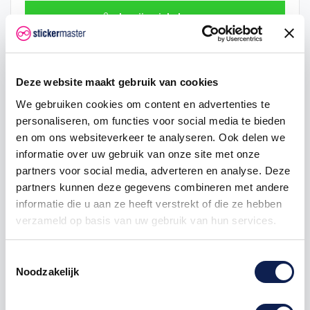
In mijn winkelwagen
Hoeveelheid
Eenheid prijs
Je bespaart
Deze website maakt gebruik van cookies
10
€ 2,97
€ 19,80
We gebruiken cookies om content en advertenties te
personaliseren, om functies voor social media te bieden
100
€ 2,62
€ 232,65
en om ons websiteverkeer te analyseren. Ook delen we
500
€ 1,93
€ 1.509,75
informatie over uw gebruik van onze site met onze
partners voor social media, adverteren en analyse. Deze
1000
€ 1,19
€ 3.762,00
partners kunnen deze gegevens combineren met andere
informatie die u aan ze heeft verstrekt of die ze hebben
verzameld op basis van uw gebruik van hun services.
sticker
Alarm
gps
Motor
fiets
Scooter
autosticker
Toestemmingsselectie
motorbeveiliging
fietssticker
scootersticker
fiets gps
Noodzakelijk
fietsbeveiliging