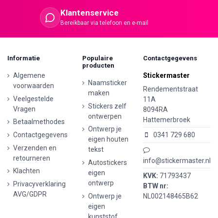
Klantenservice
Bereikbaar via telefoon en e-mail
Informatie
Populaire
Contactgegevens
producten
Algemene
Stickermaster
Naamsticker
voorwaarden
Rendementstraat
maken
Veelgestelde
11A
Stickers zelf
Vragen
8094RA
ontwerpen
Hattemerbroek
Betaalmethodes
Ontwerp je
Contactgegevens
0341 729 680
eigen houten
Verzenden en
tekst
retourneren
info@stickermaster.nl
Autostickers
Klachten
eigen
KVK:
71793437
ontwerp
Privacyverklaring
BTW nr:
AVG/GDPR
Ontwerp je
NL002148465B62
eigen
kunststof