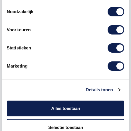
Toestemmingsselectie
Keuze uit veel verschillende kleuren
fietsstickers
kan
Noodzakelijk
er gekozen worden.
We bieden verschillende materialen aan, zoals
Voorkeuren
glansfolie, matte folie, carbonfolie, reflecterend folie,
fluor en chroom.
Statistieken
Heeft u deze sticker niet nodig voor uw frame? Wij
bieden nu ook strijkfolie aan voor op t-shirts! Kies een
van de drie kleuren bovenaan en u kunt de 'sticker'
Marketing
makkelijk aanbrengen op uw shirt met een strijkijzer!
Elke
fietssticker
wordt volledig uitgesneden
aangeleverd. Wij voorzien de framestickers van
Details tonen
een speciale applicatie folie waardoor de sticker zeer
eenvoudig aan te brengen is.
Alles toestaan
De stickersfiets kunnen natuurlijk ook gebruikte
worden voor een kinderfiets, bmx, crossfiets,
mountainbike, racefiets.
Selectie toestaan