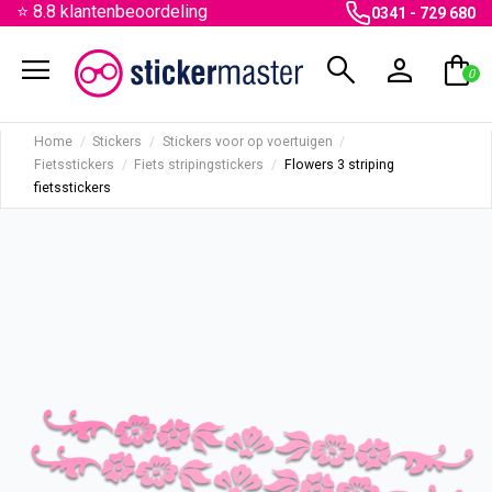
⭐ 8.8 klantenbeoordeling
0341 - 729 680
menu
search
person
shopping_bag
0
Home
Stickers
Stickers voor op voertuigen
Fietsstickers
Fiets stripingstickers
Flowers 3 striping
fietsstickers