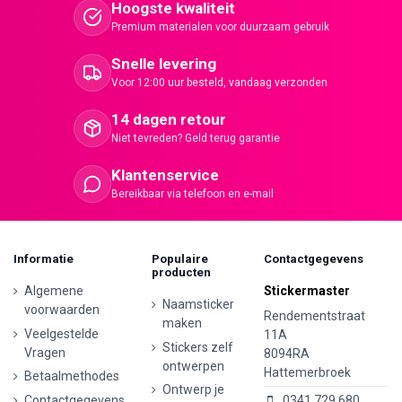
Hoogste kwaliteit
Premium materialen voor duurzaam gebruik
Snelle levering
Voor 12:00 uur besteld, vandaag verzonden
14 dagen retour
Niet tevreden? Geld terug garantie
Klantenservice
Bereikbaar via telefoon en e-mail
Informatie
Populaire
Contactgegevens
producten
Algemene
Stickermaster
Naamsticker
voorwaarden
Rendementstraat
maken
Veelgestelde
11A
Stickers zelf
Vragen
8094RA
ontwerpen
Hattemerbroek
Betaalmethodes
Ontwerp je
Contactgegevens
0341 729 680