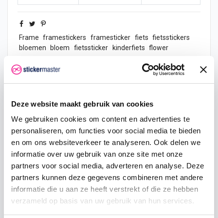
Frame
framestickers
framesticker
fiets
fietsstickers
bloemen
bloem
fietssticker
kinderfiets
flower
Omschrijving
Deze website maakt gebruik van cookies
We gebruiken cookies om content en advertenties te
Product details
personaliseren, om functies voor social media te bieden
en om ons websiteverkeer te analyseren. Ook delen we
informatie over uw gebruik van onze site met onze
Er worden 2 striping
stickers
per set geleverd, je kunt
partners voor social media, adverteren en analyse. Deze
dus zowel de linker als de rechterkant van je
fiets
partners kunnen deze gegevens combineren met andere
beplakken op de stang.
informatie die u aan ze heeft verstrekt of die ze hebben
verzameld op basis van uw gebruik van hun services.
Afmeting
sticker
:
40 cm lang en 3 cm hoog