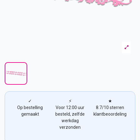
✓
⚡
★
Op bestelling
Voor 12:00 uur
8.7/10 sterren
gemaakt
besteld, zelfde
klantbeoordeling
werkdag
verzonden