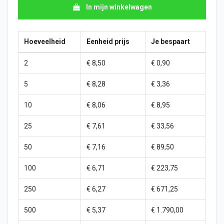
In mijn winkelwagen
Hoeveelheid
Eenheid prijs
Je bespaart
2
€ 8,50
€ 0,90
5
€ 8,28
€ 3,36
10
€ 8,06
€ 8,95
25
€ 7,61
€ 33,56
50
€ 7,16
€ 89,50
100
€ 6,71
€ 223,75
250
€ 6,27
€ 671,25
500
€ 5,37
€ 1.790,00