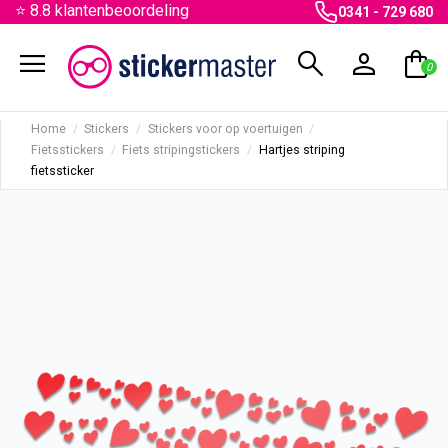
⭐ 8.8 klantenbeoordeling
0341 - 729 680
menu
search
person
shopping_bag
0
Home
Stickers
Stickers voor op voertuigen
Fietsstickers
Fiets stripingstickers
Hartjes striping
fietssticker