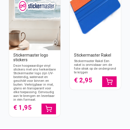
Stickermaster logo
Stickermaster Rakel
stickers
Stickermaster Rakel Een
rakel is onmisbaar om de
Deze hoogwaardige vinyl
folie strak op de ondergrond
stickers met ons herkenbare
te krijgen
Stickermaster logo zijn UV-
bestendig, watervast en
€ 2,95
geschikt voor binnen en
buiten. Verkrijgbaar in mat,
glans en transparant voor
elke toepassing. Eenvoudig
aan te brengen en leverbaar
in één formaat.
€ 1,95