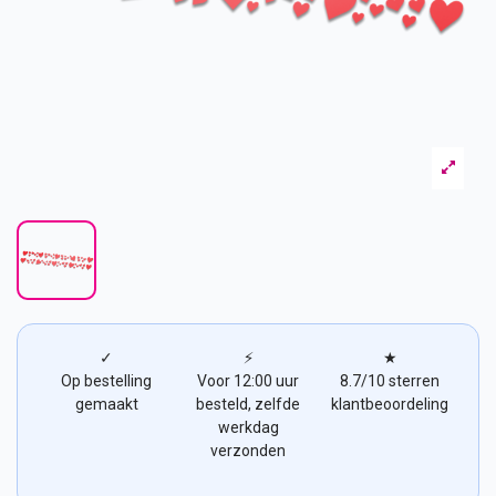
✓
⚡
★
Op bestelling
Voor 12:00 uur
8.7/10 sterren
gemaakt
besteld, zelfde
klantbeoordeling
werkdag
verzonden