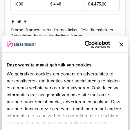
1000
€ 4,48
€ 4.475,00
Frame
framestickers
framesticker
fiets
fietsstickers
fietssticker
hartjes
kinderfiets
harten
Deze website maakt gebruik van cookies
Omschrijving
We gebruiken cookies om content en advertenties te
personaliseren, om functies voor social media te bieden
Product details
en om ons websiteverkeer te analyseren. Ook delen we
informatie over uw gebruik van onze site met onze
Reviews
(1)
partners voor social media, adverteren en analyse. Deze
partners kunnen deze gegevens combineren met andere
informatie die u aan ze heeft verstrekt of die ze hebben
Er worden 2 striping
stickers
per set geleverd, je kunt
verzameld op basis van uw gebruik van hun services.
dus zowel de linker als de rechterkant van je
fiets