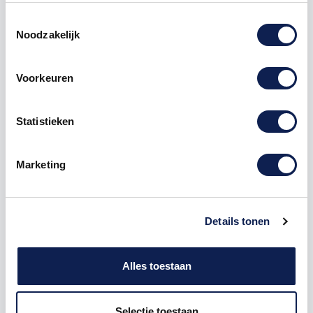
beplakken op de stang. De stickers worden
gespiegeld geleverd zodat de linkerkant gespiegeld is
Toestemmingsselectie
Noodzakelijk
van de rechterkant.
Afmeting
sticker
:
Voorkeuren
40 cm lang en 3 cm hoog
Keuze uit veel verschillende kleuren
fietsstickers
kan
Statistieken
er gekozen worden.
We bieden verschillende materialen aan, zoals
Marketing
glansfolie, matte folie, carbonfolie, reflecterend folie,
fluor en chroom.
Elke
fietssticker
wordt volledig uitgesneden
Details tonen
aangeleverd. Wij voorzien de framestickers van
een speciale applicatie folie waardoor de sticker zeer
eenvoudig aan te brengen is.
Alles toestaan
De stickersfiets kunnen natuurlijk ook gebruikte
worden voor een kinderfiets, bmx, crossfiets,
Selectie toestaan
mountainbike, racefiets.