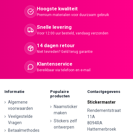
Hoogste kwaliteit
Premium materialen voor duurzaam gebruik
Snelle levering
Voor 12:00 uur besteld, vandaag verzonden
14 dagen retour
Niet tevreden? Geld terug garantie
Klantenservice
Bereikbaar via telefoon en e-mail
Informatie
Populaire
Contactgegevens
producten
Algemene
Stickermaster
Naamsticker
voorwaarden
Rendementstraat
maken
Veelgestelde
11A
Stickers zelf
Vragen
8094RA
ontwerpen
Hattemerbroek
Betaalmethodes