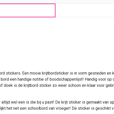
d stickers. Een mooie krijtbordsticker is in vorm gesneden en k
t bord een handige notitie of boodschappenlijst! Handig voor op 
of doek is de krijtbord sticker zo weer schoon en klaar voor gebr
 altijd wel een is die bij u past! De krijt sticker is gemaakt van 
h lijkt het net een schoolbord van vroeger! De sticker is geschik