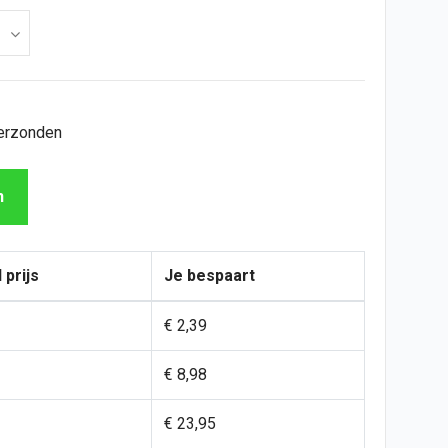
verzonden
n
 prijs
Je bespaart
€ 2,39
€ 8,98
€ 23,95