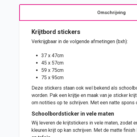
Omschrijving
Krijtbord
stickers
Verkrijgbaar in de volgende afmetingen (bxh):
37 x 47cm
45 x 57cm
59 x 75cm
75 x 95cm
Deze stickers staan ook wel bekend als schoolbor
worden. Pak een krijtje en maak van je
sticker
krij
om notities op te schrijven. Met een natte spons 
Schoolbordsticker in vele maten
Wij leveren de krijtstickers in vele maten, zodat er
kleuren krijt op kan schrijven. Met de matte finis