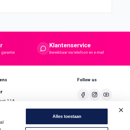
r
Klantenservice
 garantie
Bereikbaar via telefoon en e-mail
ens
Follow us
er
aat 11A
merbroek
Alles toestaan
680
al
ermaster.nl
w