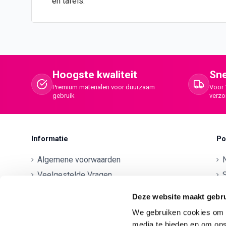
en tafels.
Hoogste kwaliteit
Sne
Premium materialen voor duurzaam
Voor 
gebruik
verz
Informatie
Po
Algemene voorwaarden
Veelgestelde Vragen
S
Betaalmethodes
O
Deze website maakt gebru
Contactgegevens
We gebruiken cookies om c
Verzenden en retourneren
O
media te bieden en om ons