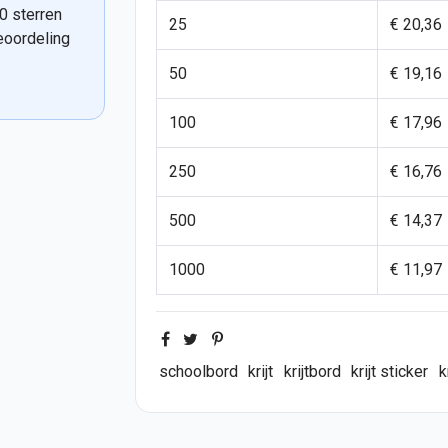
0 sterren
25
€ 20,36
eoordeling
50
€ 19,16
100
€ 17,96
250
€ 16,76
500
€ 14,37
1000
€ 11,97
schoolbord
krijt
krijtbord
krijt sticker
k