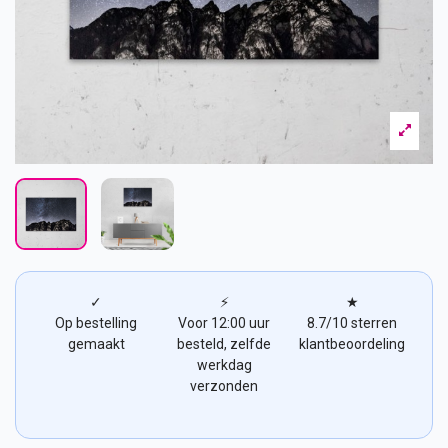
✓
⚡
★
Op bestelling
Voor 12:00 uur
8.7/10 sterren
gemaakt
besteld, zelfde
klantbeoordeling
werkdag
verzonden