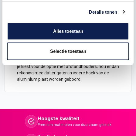
interieur. Deze print op aluminium is verkrijgbaar in
diverse maten waardoor er altijd wel een afmeting
Details tonen
voor je tussen zit. Omdat de print direct op de plaat
geprint wordt is het kleurecht en super duurzaam.
Naast de plaat is het ook mogelijk om
Alles toestaan
afstandhouders mee te bestellen zodat de
aluminium plaat zo mooi en strak mogelijk tegen de
muur geplaatst kan worden. Wil je gaan bestellen?
Selectie toestaan
Hou dan rekening met een levertijd van 3 tot 5
werkdagen wanneer je voor 14:00 bestelt. Wanneer
je kiest voor de optie met afstandhouders, hou er dan
rekening mee dat er gaten in iedere hoek van de
aluminium plaat worden geboord.
Hoogste kwaliteit
Premium materialen voor duurzaam gebruik