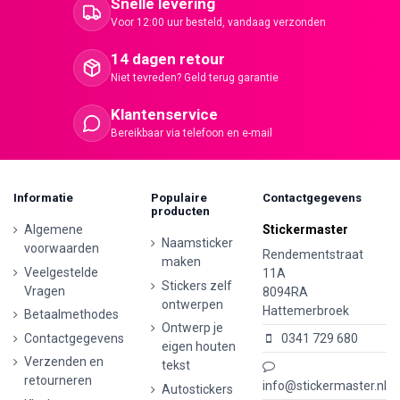
Snelle levering
Voor 12:00 uur besteld, vandaag verzonden
14 dagen retour
Niet tevreden? Geld terug garantie
Klantenservice
Bereikbaar via telefoon en e-mail
Informatie
Populaire
Contactgegevens
producten
Algemene
Stickermaster
Naamsticker
voorwaarden
Rendementstraat
maken
Veelgestelde
11A
Stickers zelf
Vragen
8094RA
ontwerpen
Hattemerbroek
Betaalmethodes
Ontwerp je
Contactgegevens
0341 729 680
eigen houten
Verzenden en
tekst
retourneren
info@stickermaster.nl
Autostickers