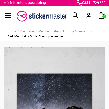
⭐ 8.8 klantenbeoordeling
0341 - 729 680
menu
search
person
shopping_bag
0
Home
Decoratie
Muurdecoratie
Foto op Aluminium
Dark Mountains Bright Stars op Aluminium