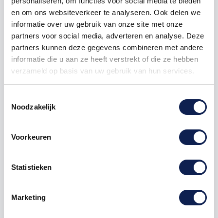
personaliseren, om functies voor social media te bieden
en om ons websiteverkeer te analyseren. Ook delen we
informatie over uw gebruik van onze site met onze
In mijn winkelwagen
partners voor social media, adverteren en analyse. Deze
partners kunnen deze gegevens combineren met andere
informatie die u aan ze heeft verstrekt of die ze hebben
verzameld op basis van uw gebruik van hun services.
Toestemmingsselectie
Noodzakelijk
Omschrijving
Voorkeuren
Product details
Statistieken
Dark Mountains Bright Stars geprint op
Aluminium
Marketing
De Dark Mountains Bright Stars is een foto met
karakter en past in vrijwel ieder stoer en modern