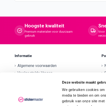
Hoogste kwaliteit
Sne
Premium materialen voor duurzaam
Voor 
gebruik
verz
Informatie
Po
Algemene voorwaarden
Veelgestelde Vragen
S
Betaalmethodes
O
Deze website maakt gebru
Contactgegevens
We gebruiken cookies om c
Verzenden en retourneren
O
media te bieden en om ons
gebruik van onze site met
Klachten