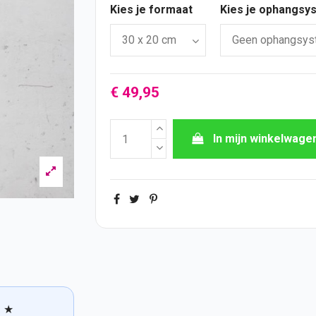
Kies je formaat
Kies je ophangsy
€ 49,95
In mijn winkelwage
★