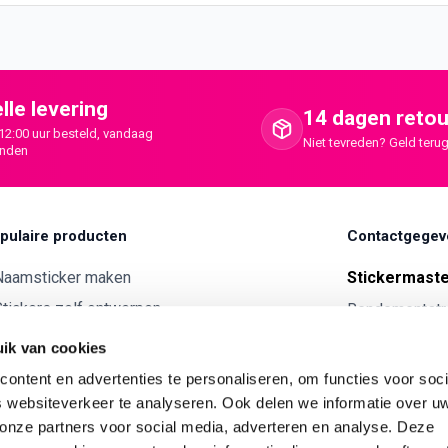
lle levering
14 dagen retou
12:00 uur besteld, vandaag
Niet tevreden? Geld terug
onden
pulaire producten
Contactgegev
Naamsticker maken
Stickermast
tickers zelf ontwerpen
Rendementstr
8094RA Hatte
ntwerp je eigen houten tekst
ik van cookies
Autostickers eigen ontwerp
0341 729 
ontent en advertenties te personaliseren, om functies voor soci
ntwerp je eigen kunststof tekst
 websiteverkeer te analyseren. Ook delen we informatie over u
info@stick
 onze partners voor social media, adverteren en analyse. Deze
Wijnetiket maken
KVK:
7179343