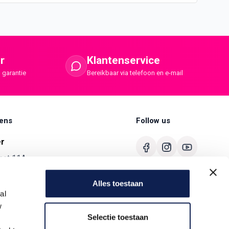
r
Klantenservice
 garantie
Bereikbaar via telefoon en e-mail
ens
Follow us
er
aat 11A
merbroek
Alles toestaan
680
al
w
ermaster.nl
Selectie toestaan
7