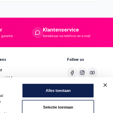
r
Klantenservice
 garantie
Bereikbaar via telefoon en e-mail
ens
Follow us
er
aat 11A
merbroek
Alles toestaan
680
al
w
ermaster.nl
Selectie toestaan
7