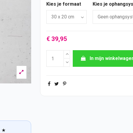
Kies je formaat
Kies je ophangsy
€ 39,95
In mijn winkelwage
★