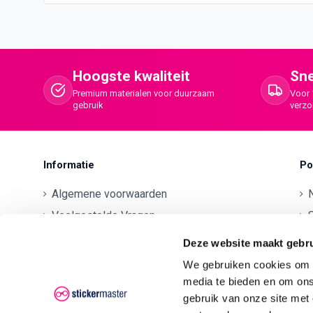
Hoogste kwaliteit
Sne
Premium materialen voor duurzaam
Voor 
gebruik
verz
Informatie
Po
Algemene voorwaarden
Veelgestelde Vragen
S
Betaalmethodes
O
Deze website maakt gebru
Contactgegevens
We gebruiken cookies om c
Verzenden en retourneren
O
media te bieden en om ons
gebruik van onze site met
Klachten