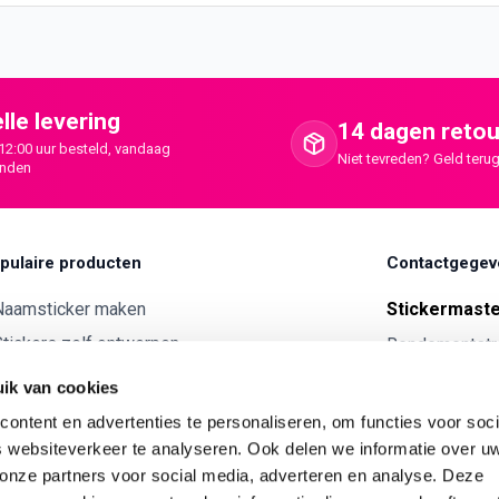
lle levering
14 dagen retou
12:00 uur besteld, vandaag
Niet tevreden? Geld terug
onden
pulaire producten
Contactgegev
Naamsticker maken
Stickermast
tickers zelf ontwerpen
Rendementstr
8094RA Hatte
ntwerp je eigen houten tekst
ik van cookies
Autostickers eigen ontwerp
0341 729 
ontent en advertenties te personaliseren, om functies voor soci
ntwerp je eigen kunststof tekst
 websiteverkeer te analyseren. Ook delen we informatie over u
info@stick
 onze partners voor social media, adverteren en analyse. Deze
Wijnetiket maken
KVK:
7179343