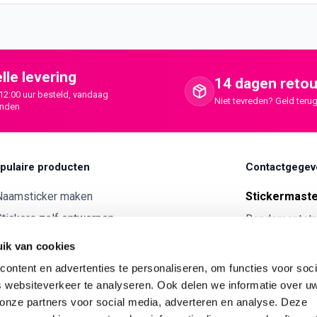
lle levering
14 dagen retou
12:00 uur besteld, vandaag
Niet tevreden? Geld terug
onden
pulaire producten
Contactgegev
Naamsticker maken
Stickermast
tickers zelf ontwerpen
Rendementstr
8094RA Hatte
ntwerp je eigen houten tekst
ik van cookies
Autostickers eigen ontwerp
0341 729 
ontent en advertenties te personaliseren, om functies voor soci
ntwerp je eigen kunststof tekst
 websiteverkeer te analyseren. Ook delen we informatie over u
info@stick
 onze partners voor social media, adverteren en analyse. Deze
Wijnetiket maken
KVK:
7179343