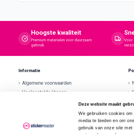
Hoogste kwaliteit
Sne
Premium materialen voor duurzaam
Voor 
gebruik
verz
Informatie
Po
Algemene voorwaarden
Veelgestelde Vragen
S
Betaalmethodes
O
Deze website maakt gebru
Contactgegevens
We gebruiken cookies om c
Verzenden en retourneren
O
media te bieden en om ons
gebruik van onze site met
Klachten