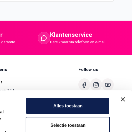
r
Klantenservice
 garantie
Bereikbaar via telefoon en e-mail
ens
Follow us
er
aat 11A
merbroek
Alles toestaan
680
al
w
ermaster.nl
Selectie toestaan
7