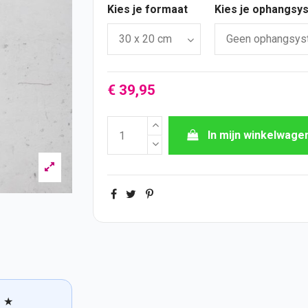
Kies je formaat
Kies je ophangsy
€ 39,95
In mijn winkelwage
★