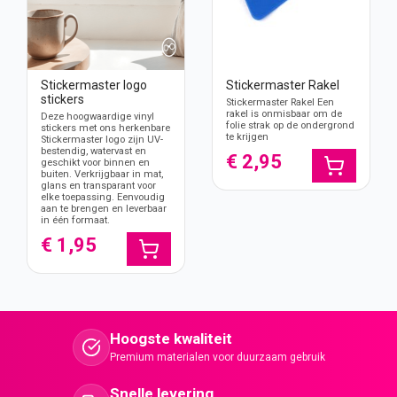
Stickermaster logo
Stickermaster Rakel
stickers
Stickermaster Rakel Een
rakel is onmisbaar om de
Deze hoogwaardige vinyl
folie strak op de ondergrond
stickers met ons herkenbare
te krijgen
Stickermaster logo zijn UV-
bestendig, watervast en
€ 2,95
geschikt voor binnen en
buiten. Verkrijgbaar in mat,
glans en transparant voor
elke toepassing. Eenvoudig
aan te brengen en leverbaar
in één formaat.
€ 1,95
Hoogste kwaliteit
Premium materialen voor duurzaam gebruik
Snelle levering