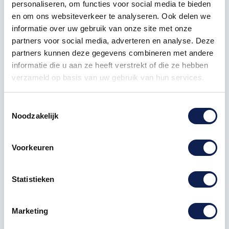
geel
fiets
Smiley
smilies
smileys
personaliseren, om functies voor social media te bieden
en om ons websiteverkeer te analyseren. Ook delen we
informatie over uw gebruik van onze site met onze
partners voor social media, adverteren en analyse. Deze
partners kunnen deze gegevens combineren met andere
Omschrijving
informatie die u aan ze heeft verstrekt of die ze hebben
verzameld op basis van uw gebruik van hun services.
Product details
Toestemmingsselectie
Noodzakelijk
Fiets
stickers
Monsters Zwart set
Voorkeuren
Maak jou fiets hip met deze
fietsstickers
, de stickers
passen op elke fiets, zowel
groot als klein.
Statistieken
Stickers fiets in vele verschillende maten. De stickers
zijn zeer eenvoudig zelf
Marketing
aan te brengen.