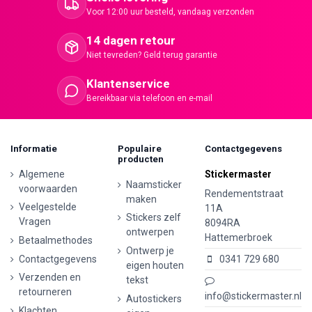
Voor 12:00 uur besteld, vandaag verzonden
14 dagen retour
Niet tevreden? Geld terug garantie
Klantenservice
Bereikbaar via telefoon en e-mail
Informatie
Populaire
Contactgegevens
producten
Algemene
Stickermaster
Naamsticker
voorwaarden
Rendementstraat
maken
Veelgestelde
11A
Stickers zelf
Vragen
8094RA
ontwerpen
Hattemerbroek
Betaalmethodes
Ontwerp je
Contactgegevens
0341 729 680
eigen houten
Verzenden en
tekst
retourneren
info@stickermaster.nl
Autostickers
Klachten