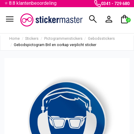
⭐ 8.8 klantenbeoordeling
0341 - 729 680
menu
search
person
shopping_bag
0
Home
Stickers
Pictogrammenstickers
Gebodsstickers
Gebodspictogram Bril en oorkap verplicht sticker