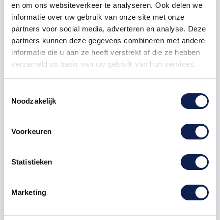
en om ons websiteverkeer te analyseren. Ook delen we
informatie over uw gebruik van onze site met onze
partners voor social media, adverteren en analyse. Deze
partners kunnen deze gegevens combineren met andere
Bril en oorkap verplicht
informatie die u aan ze heeft verstrekt of die ze hebben
verzameld op basis van uw gebruik van hun services.
Toestemmingsselectie
Omschrijving
Noodzakelijk
Product details
Voorkeuren
Veiligheid staat voorop in elke werkomgeving, en
Statistieken
onze gebodspictogrammen zijn ontworpen om de
aandacht te vestigen op essentiële
veiligheidsmaatregelen. Met onze Bril en Oorkap
Marketing
Verplicht
sticker
benadruk je op een heldere en
opvallende manier de noodzaak van persoonlijke
beschermingsmiddelen.