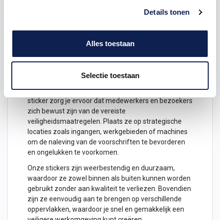
Details tonen
Onze
stickers
zijn vervaardigd van hoogwaardige
materialen en voorzien van duidelijke symbolen die
direct herkenbaar zijn. Of het nu gaat om het
Alles toestaan
beschermen tegen vliegende deeltjes, lawaai of
andere potentiële gevaren, het dragen van een bril en
oorkap kan het verschil
maken
tussen een veilige
werkomgeving en risico's voor de gezondheid.
Selectie toestaan
Met onze Gebodspictogram Bril en Oorkap Verplicht
sticker zorg je ervoor dat medewerkers en bezoekers
zich bewust zijn van de vereiste
veiligheidsmaatregelen. Plaats ze op strategische
locaties zoals ingangen, werkgebieden of machines
om de naleving van de voorschriften te bevorderen
en ongelukken te voorkomen.
Onze stickers zijn weerbestendig en duurzaam,
waardoor ze zowel binnen als buiten kunnen worden
gebruikt zonder aan kwaliteit te verliezen. Bovendien
zijn ze eenvoudig aan te brengen op verschillende
oppervlakken, waardoor je snel en gemakkelijk een
veiligere werkomgeving kunt creëren.