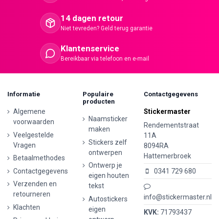
14 dagen retour
Niet tevreden? Geld terug garantie
Klantenservice
Bereikbaar via telefoon en e-mail
Informatie
Populaire
Contactgegevens
producten
Algemene
Stickermaster
Naamsticker
voorwaarden
Rendementstraat
maken
Veelgestelde
11A
Stickers zelf
Vragen
8094RA
ontwerpen
Hattemerbroek
Betaalmethodes
Ontwerp je
Contactgegevens
0341 729 680
eigen houten
Verzenden en
tekst
retourneren
info@stickermaster.nl
Autostickers
Klachten
eigen
KVK:
71793437