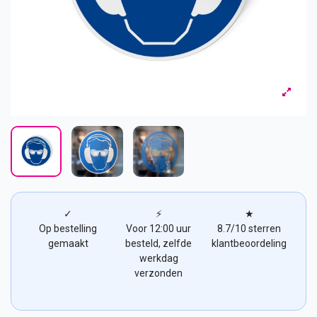
✓
⚡
★
Op bestelling
Voor 12:00 uur
8.7/10 sterren
gemaakt
besteld, zelfde
klantbeoordeling
werkdag
verzonden