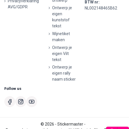
ontwerp
Privacyverklaring
BTW nr:
AVG/GDPR
Ontwerp je
NL002148465B62
eigen
kunststof
tekst
Wijnetiket
maken
Ontwerp je
eigen Vilt
tekst
Ontwerp je
eigen rally
naam sticker
Follow us
© 2026 - Stickermaster -