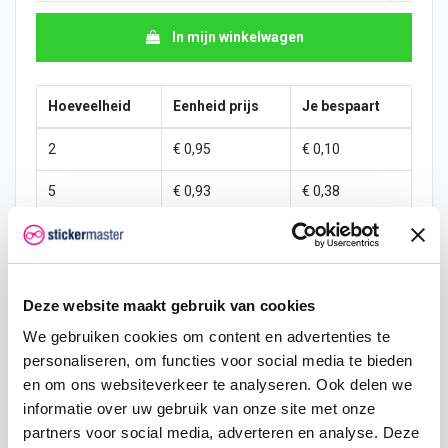
In mijn winkelwagen
Hoeveelheid
Eenheid prijs
Je bespaart
2
€ 0,95
€ 0,10
5
€ 0,93
€ 0,38
10
€ 0,90
€ 1,00
25
€ 0,85
€ 3,75
Deze website maakt gebruik van cookies
50
€ 0,80
€ 10,00
We gebruiken cookies om content en advertenties te
100
€ 0,75
€ 25,00
personaliseren, om functies voor social media te bieden
en om ons websiteverkeer te analyseren. Ook delen we
250
€ 0,70
€ 75,00
informatie over uw gebruik van onze site met onze
partners voor social media, adverteren en analyse. Deze
500
€ 0,60
€ 200,00