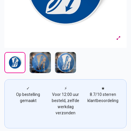
✓
⚡
★
Op bestelling
Voor 12:00 uur
8.7/10 sterren
gemaakt
besteld, zelfde
klantbeoordeling
werkdag
verzonden