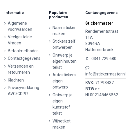
Informatie
Populaire
Contactgegevens
producten
Algemene
Stickermaster
Naamsticker
voorwaarden
Rendementstraat
maken
Veelgestelde
11A
Stickers zelf
Vragen
8094RA
ontwerpen
Hattemerbroek
Betaalmethodes
Ontwerp je
Contactgegevens
0341 729 680
eigen houten
Verzenden en
tekst
retourneren
info@stickermaster.nl
Autostickers
Klachten
eigen
KVK:
71793437
ontwerp
Privacyverklaring
BTW nr:
AVG/GDPR
Ontwerp je
NL002148465B62
eigen
kunststof
tekst
Wijnetiket
maken