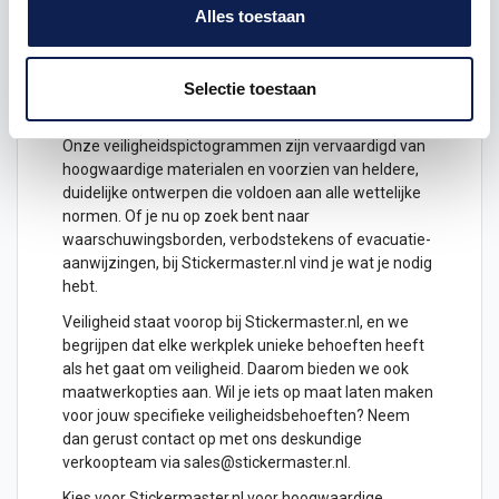
Alles toestaan
werkplekken waar elektrostatische ontladingen
kunnen optreden, zorg je ervoor dat medewerkers
zich bewust zijn van de noodzaak om geleidende
schoenen te dragen om elektrostatische schokken te
Selectie toestaan
voorkomen.
Onze veiligheidspictogrammen zijn vervaardigd van
hoogwaardige materialen en voorzien van heldere,
duidelijke
ontwerpen
die voldoen aan alle wettelijke
normen. Of je nu op zoek bent naar
waarschuwingsborden, verbodstekens of evacuatie-
aanwijzingen, bij Stickermaster.nl vind je wat je nodig
hebt.
Veiligheid staat voorop bij Stickermaster.nl, en we
begrijpen dat elke werkplek unieke behoeften heeft
als het gaat om veiligheid. Daarom bieden we ook
maatwerkopties aan. Wil je iets op maat laten
maken
voor jouw specifieke veiligheidsbehoeften? Neem
dan gerust contact op met ons deskundige
verkoopteam via sales@stickermaster.nl.
Kies voor Stickermaster.nl voor hoogwaardige