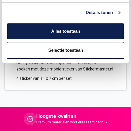
Details tonen
Omschrijving
Alles toestaan
Product details
Selectie toestaan
Google maps pin
sticker
bestellen
Nodig uw klanten uit u op google maps op te
zoeken met deze mooie sticker van Stickermaster.nl
4 sticker van 11 x 7 cm per set
Hoogste kwaliteit
Premium materialen voor duurzaam gebruik