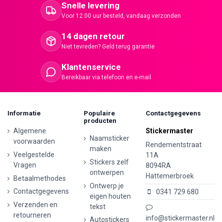
Snelle levering
Voor 12:00 uur besteld, vandaag verzonden
14 dagen retour
Niet tevreden? Geld terug garantie
Klantenservice
Bereikbaar via telefoon en e-mail
Informatie
Populaire
Contactgegevens
producten
Algemene
Stickermaster
Naamsticker
voorwaarden
Rendementstraat
maken
Veelgestelde
11A
Stickers zelf
Vragen
8094RA
ontwerpen
Hattemerbroek
Betaalmethodes
Ontwerp je
Contactgegevens
0341 729 680
eigen houten
Verzenden en
tekst
retourneren
info@stickermaster.nl
Autostickers