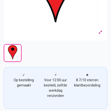
✓
⚡
★
Op bestelling
Voor 12:00 uur
8.7/10 sterren
gemaakt
besteld, zelfde
klantbeoordeling
werkdag
verzonden