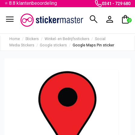
⭐ 8.8 klantenbeoordeling
0341 - 729 680
menu
search
person
shopping_bag
0
Home
Stickers
Winkel- en Bedrijfsstickers
Social
Media Stickers
Google stickers
Google Maps Pin sticker