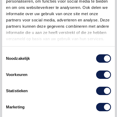
personaliseren, om functies voor social media te bieden
2
€ 9,45
€ 0,99
en om ons websiteverkeer te analyseren. Ook delen we
5
€ 9,20
€ 3,73
informatie over uw gebruik van onze site met onze
partners voor social media, adverteren en analyse. Deze
10
€ 8,95
€ 9,95
partners kunnen deze gegevens combineren met andere
informatie die u aan ze heeft verstrekt of die ze hebben
25
€ 8,46
€ 37,31
verzameld op basis van uw gebruik van hun services.
50
€ 7,96
€ 99,50
Toestemmingsselectie
100
€ 7,46
€ 248,75
Noodzakelijk
250
€ 6,96
€ 746,25
Voorkeuren
500
€ 5,97
€ 1.990,00
1000
€ 4,97
€ 4.975,00
Statistieken
Marketing