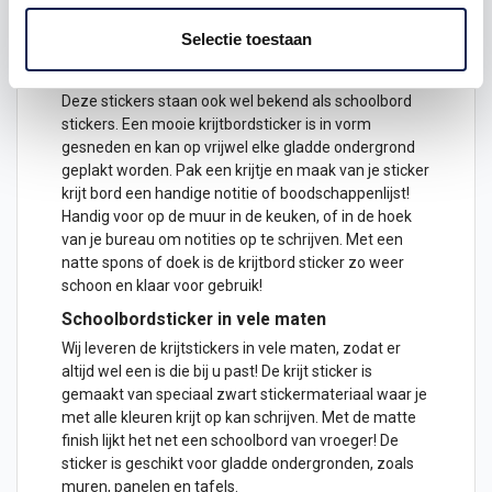
45 x 57cm
Selectie toestaan
59 x 75cm
75 x 95cm
Deze stickers staan ook wel bekend als schoolbord
stickers. Een mooie krijtbordsticker is in vorm
gesneden en kan op vrijwel elke gladde ondergrond
geplakt worden. Pak een krijtje en maak van je
sticker
krijt bord een handige notitie of boodschappenlijst!
Handig voor op de muur in de keuken, of in de hoek
van je bureau om notities op te schrijven. Met een
natte spons of doek is de krijtbord sticker zo weer
schoon en klaar voor gebruik!
Schoolbordsticker in vele maten
Wij leveren de krijtstickers in vele maten, zodat er
altijd wel een is die bij u past! De krijt sticker is
gemaakt van speciaal zwart stickermateriaal waar je
met alle kleuren krijt op kan schrijven. Met de matte
finish lijkt het net een schoolbord van vroeger! De
sticker is geschikt voor gladde ondergronden, zoals
muren, panelen en tafels.