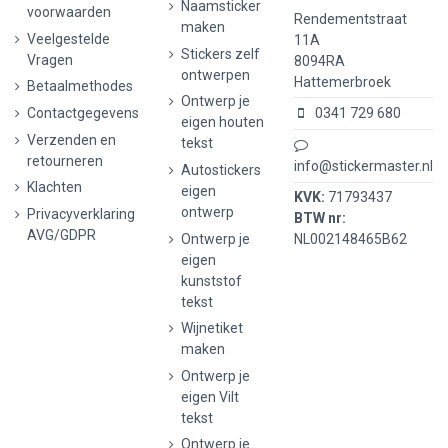
Naamsticker
voorwaarden
Rendementstraat
maken
Veelgestelde
11A
Stickers zelf
Vragen
8094RA
ontwerpen
Hattemerbroek
Betaalmethodes
Ontwerp je
Contactgegevens
0341 729 680
eigen houten
Verzenden en
tekst
retourneren
info@stickermaster.nl
Autostickers
Klachten
eigen
KVK:
71793437
ontwerp
Privacyverklaring
BTW nr:
AVG/GDPR
Ontwerp je
NL002148465B62
eigen
kunststof
tekst
Wijnetiket
maken
Ontwerp je
eigen Vilt
tekst
Ontwerp je