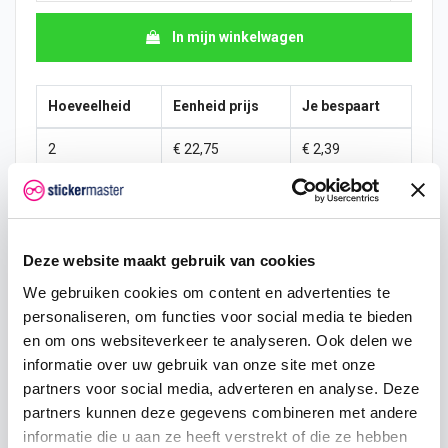
In mijn winkelwagen
Hoeveelheid
Eenheid prijs
Je bespaart
2
€ 22,75
€ 2,39
5
€ 22,15
€ 8,98
10
€ 21,55
€ 23,95
Deze website maakt gebruik van cookies
25
€ 20,36
€ 89,81
We gebruiken cookies om content en advertenties te
personaliseren, om functies voor social media te bieden
50
€ 19,16
€ 239,50
en om ons websiteverkeer te analyseren. Ook delen we
100
€ 17,96
€ 598,75
informatie over uw gebruik van onze site met onze
partners voor social media, adverteren en analyse. Deze
250
€ 16,76
€ 1.796,25
partners kunnen deze gegevens combineren met andere
informatie die u aan ze heeft verstrekt of die ze hebben
500
€ 14,37
€ 4.790,00