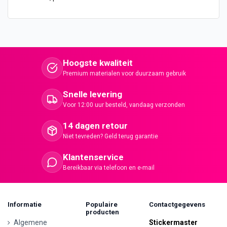
Hoogste kwaliteit
Premium materialen voor duurzaam gebruik
Snelle levering
Voor 12:00 uur besteld, vandaag verzonden
14 dagen retour
Niet tevreden? Geld terug garantie
Klantenservice
Bereikbaar via telefoon en e-mail
Informatie
Populaire
Contactgegevens
producten
Algemene
Stickermaster