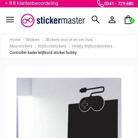
⭐ 8.8 klantenbeoordeling
0341 - 729 680
menu
search
person
shopping_bag
0
Home
Stickers
Stickers voor in en om huis
Muurstickers
Krijtbordstickers
Hobby krijtbordstickers
Controller kader krijtbord sticker hobby