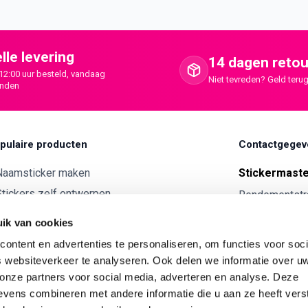
lle levering
14 dagen retou
12:00 uur besteld, vandaag
Niet tevreden? Geld terug
onden
pulaire producten
Contactgegev
Naamsticker maken
Stickermast
tickers zelf ontwerpen
Rendementstr
8094RA Hatte
ntwerp je eigen houten tekst
ik van cookies
Autostickers eigen ontwerp
0341 729 
ontent en advertenties te personaliseren, om functies voor soci
ntwerp je eigen kunststof tekst
info@stick
 websiteverkeer te analyseren. Ook delen we informatie over u
Wijnetiket maken
 onze partners voor social media, adverteren en analyse. Deze
KVK:
7179343
vens combineren met andere informatie die u aan ze heeft vers
ntwerp je eigen Vilt tekst
BTW nr:
NL00