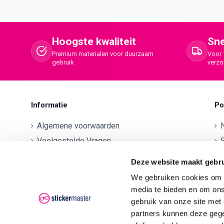
Hoogste kwaliteit
Sne
Premium materialen voor duurzaam
Voor 
gebruik
verz
Informatie
Po
Algemene voorwaarden
Veelgestelde Vragen
S
Betaalmethodes
O
Deze website maakt gebru
Contactgegevens
We gebruiken cookies om c
Verzenden en retourneren
O
media te bieden en om ons
Klachten
gebruik van onze site met
partners kunnen deze gege
Privacyverklaring AVG/GDPR
O