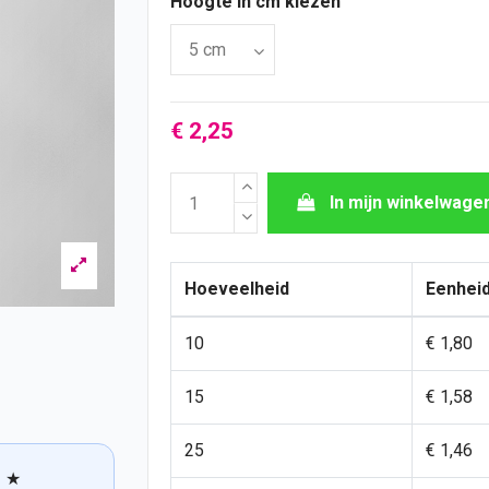
Hoogte in cm kiezen
€ 2,25
In mijn winkelwage
Hoeveelheid
Eenheid
10
€ 1,80
15
€ 1,58
25
€ 1,46
★