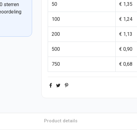
50
€ 1,35
0 sterren
eoordeling
100
€ 1,24
200
€ 1,13
500
€ 0,90
750
€ 0,68
Product details