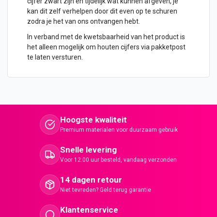
cijfer zwart zijn en tijdelijk wat kunnen afgeven, je
kan dit zelf verhelpen door dit even op te schuren
zodra je het van ons ontvangen hebt.
In verband met de kwetsbaarheid van het product is
het alleen mogelijk om houten cijfers via pakketpost
te laten versturen.
Hoogste kwaliteit
Premium materialen voor duurzaam gebruik
Snelle levering
Voor 12:00 uur besteld, vandaag verzonden
14 dagen retour
Niet tevreden? Geld terug garantie
Klantenservice