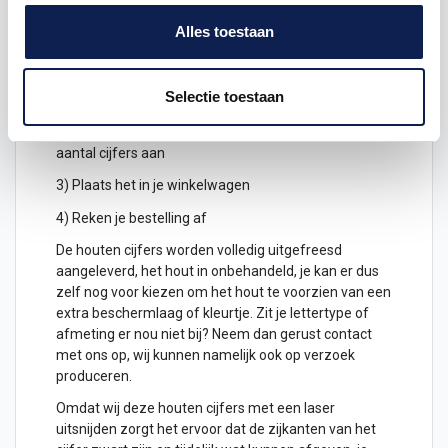
uitermate geschikt voor binnen gebruik. Hoe moet je
Alles toestaan
dit bestellen?
1) Geef aan welke formaat je wenst te ontvangen, de
Selectie toestaan
hoogte in cm
2) Hoeveel
houten cijfers
wil je ontvangen? geef het
aantal cijfers aan
3) Plaats het in je winkelwagen
4) Reken je bestelling af
De houten cijfers worden volledig uitgefreesd
aangeleverd, het hout in onbehandeld, je kan er dus
zelf nog voor kiezen om het hout te voorzien van een
extra beschermlaag of kleurtje. Zit je lettertype of
afmeting er nou niet bij? Neem dan gerust contact
met ons op, wij kunnen namelijk ook op verzoek
produceren.
Omdat wij deze houten cijfers met een laser
uitsnijden zorgt het ervoor dat de zijkanten van het