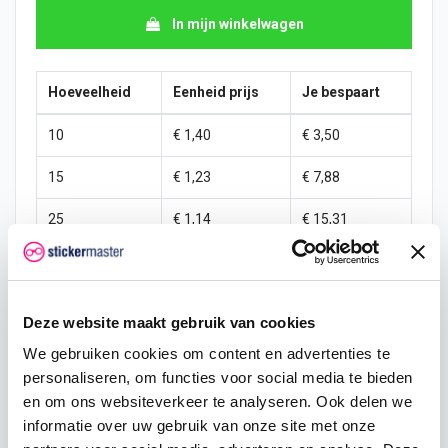
In mijn winkelwagen
Hoeveelheid
Eenheid prijs
Je bespaart
10
€ 1,40
€ 3,50
15
€ 1,23
€ 7,88
25
€ 1,14
€ 15,31
50
€ 1,05
€ 35,00
100
€ 0,96
€ 78,75
Deze website maakt gebruik van cookies
200
€ 0,88
€ 175,00
We gebruiken cookies om content en advertenties te
personaliseren, om functies voor social media te bieden
500
€ 0,70
€ 525,00
en om ons websiteverkeer te analyseren. Ook delen we
informatie over uw gebruik van onze site met onze
750
€ 0,53
€ 918,75