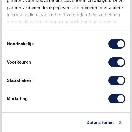
partners voor social media, adverteren en analyse. Deze
partners kunnen deze gegevens combineren met andere
informatie die u aan ze heeft verstrekt of die ze hebben
verzameld op basis van uw gebruik van hun services.
Toestemmingsselectie
Noodzakelijk
Omschrijving
Product details
Voorkeuren
Veelgestelde vragen
Statistieken
Houten
Cijfer
4 Arial MDF Bruin voor
Marketing
reclame, evenementen en voor thuis
De
Houten Cijfer
4 Arial MDF Bruin is te bestellen
vanaf een hoogte van 5 cm tot een hoogte van 80
Details tonen
cm, de dikte van het houten cijfer is altijd 8mm. MDF
is niet geschikt om buiten te gebruiken maar wel