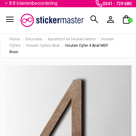
⭐ 8.8 klantenbeoordeling
0341 - 729 680
menu
search
person
shopping_bag
0
Home
Decoratie
Kunststof en Houten letters
Houten
Cijfers
Houten Cijfers Arial
Houten Cijfer 4 Arial MDF
Bruin