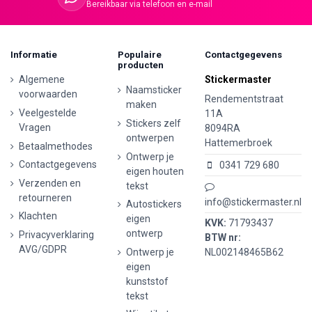
Bereikbaar via telefoon en e-mail
Informatie
Populaire
Contactgegevens
producten
Algemene
Stickermaster
Naamsticker
voorwaarden
Rendementstraat
maken
Veelgestelde
11A
Stickers zelf
Vragen
8094RA
ontwerpen
Hattemerbroek
Betaalmethodes
Ontwerp je
Contactgegevens
0341 729 680
eigen houten
Verzenden en
tekst
retourneren
info@stickermaster.nl
Autostickers
Klachten
eigen
KVK:
71793437
ontwerp
Privacyverklaring
BTW nr:
AVG/GDPR
Ontwerp je
NL002148465B62
eigen
kunststof
tekst