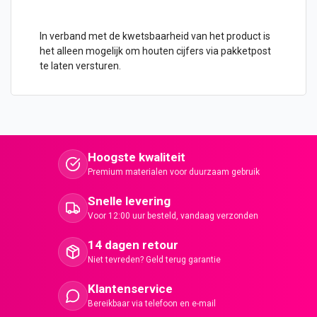
In verband met de kwetsbaarheid van het product is
het alleen mogelijk om houten cijfers via pakketpost
te laten versturen.
Hoogste kwaliteit
Premium materialen voor duurzaam gebruik
Snelle levering
Voor 12:00 uur besteld, vandaag verzonden
14 dagen retour
Niet tevreden? Geld terug garantie
Klantenservice
Bereikbaar via telefoon en e-mail