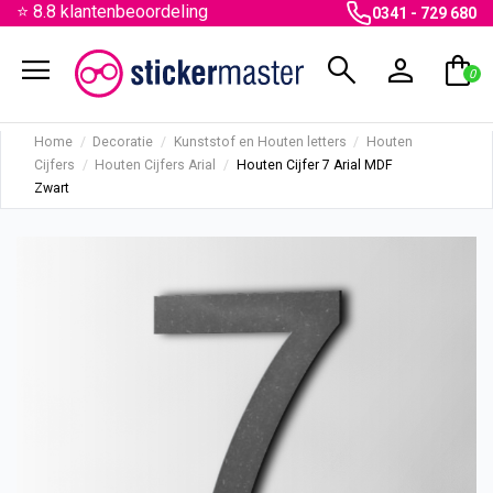
⭐ 8.8 klantenbeoordeling
0341 - 729 680
menu
search
person
shopping_bag
0
Home
Decoratie
Kunststof en Houten letters
Houten
Cijfers
Houten Cijfers Arial
Houten Cijfer 7 Arial MDF
Zwart