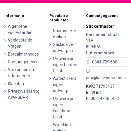
Informatie
Populaire
Contactgegevens
producten
Algemene
Stickermaster
Naamsticker
voorwaarden
Rendementstraat
maken
Veelgestelde
11A
Stickers zelf
Vragen
8094RA
ontwerpen
Hattemerbroek
Betaalmethodes
Ontwerp je
Contactgegevens
0341 729 680
eigen houten
Verzenden en
tekst
retourneren
info@stickermaster.nl
Autostickers
Klachten
eigen
KVK:
71793437
ontwerp
Privacyverklaring
BTW nr:
AVG/GDPR
Ontwerp je
NL002148465B62
eigen
kunststof
tekst
Wijnetiket
maken