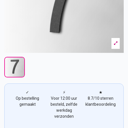
✓
⚡
★
Op bestelling
Voor 12:00 uur
8.7/10 sterren
gemaakt
besteld, zelfde
klantbeoordeling
werkdag
verzonden