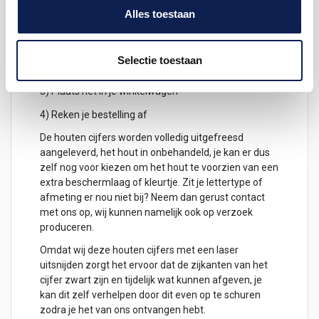
Alles toestaan
1) Geef aan welke formaat je wenst te ontvangen, de
hoogte in cm
2) Hoeveel
houten cijfers
wil je ontvangen? geef het
Selectie toestaan
aantal cijfers aan
3) Plaats het in je winkelwagen
4) Reken je bestelling af
De houten cijfers worden volledig uitgefreesd
aangeleverd, het hout in onbehandeld, je kan er dus
zelf nog voor kiezen om het hout te voorzien van een
extra beschermlaag of kleurtje. Zit je lettertype of
afmeting er nou niet bij? Neem dan gerust contact
met ons op, wij kunnen namelijk ook op verzoek
produceren.
Omdat wij deze houten cijfers met een laser
uitsnijden zorgt het ervoor dat de zijkanten van het
cijfer zwart zijn en tijdelijk wat kunnen afgeven, je
kan dit zelf verhelpen door dit even op te schuren
zodra je het van ons ontvangen hebt.