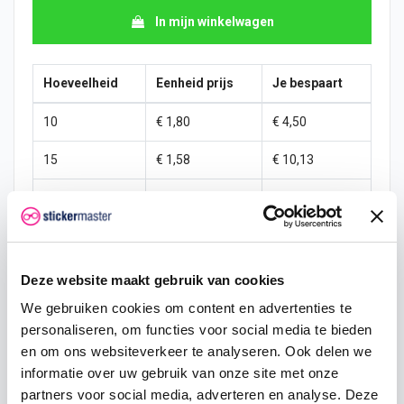
In mijn winkelwagen
Hoeveelheid
Eenheid prijs
Je bespaart
10
€ 1,80
€ 4,50
15
€ 1,58
€ 10,13
25
€ 1,46
€ 19,69
50
€ 1,35
€ 45,00
100
€ 1,24
€ 101,25
Deze website maakt gebruik van cookies
We gebruiken cookies om content en advertenties te
200
€ 1,13
€ 225,00
personaliseren, om functies voor social media te bieden
500
€ 0,90
€ 675,00
en om ons websiteverkeer te analyseren. Ook delen we
informatie over uw gebruik van onze site met onze
750
€ 0,68
€ 1.181,25
partners voor social media, adverteren en analyse. Deze