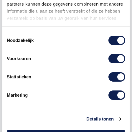
partners kunnen deze gegevens combineren met andere
informatie die u aan ze heeft verstrekt of die ze hebben
verzameld op basis van uw gebruik van hun services.
Toestemmingsselectie
Noodzakelijk
Omschrijving
Voorkeuren
Product details
Statistieken
Houten Cijfer
7 Arial MDF Zwart voor
reclame, evenementen en voor thuis
Marketing
De Houten
Cijfer
7 Arial MDF Zwart is te bestellen
vanaf een hoogte van 5 cm tot een hoogte van 80
cm, de dikte van het houten cijfer is altijd 8mm. MDF
is niet geschikt om buiten te gebruiken maar wel
Details tonen
uitermate geschikt voor binnen gebruik. Hoe moet je
dit bestellen?