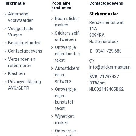
Informatie
Populaire
Contactgegevens
producten
Algemene
Stickermaster
Naamsticker
voorwaarden
Rendementstraat
maken
Veelgestelde
11A
Stickers zelf
Vragen
8094RA
ontwerpen
Hattemerbroek
Betaalmethodes
Ontwerp je
Contactgegevens
0341 729 680
eigen houten
Verzenden en
tekst
retourneren
info@stickermaster.nl
Autostickers
Klachten
eigen
KVK:
71793437
ontwerp
Privacyverklaring
BTW nr:
AVG/GDPR
Ontwerp je
NL002148465B62
eigen
kunststof
tekst
Wijnetiket
maken
Ontwerp je