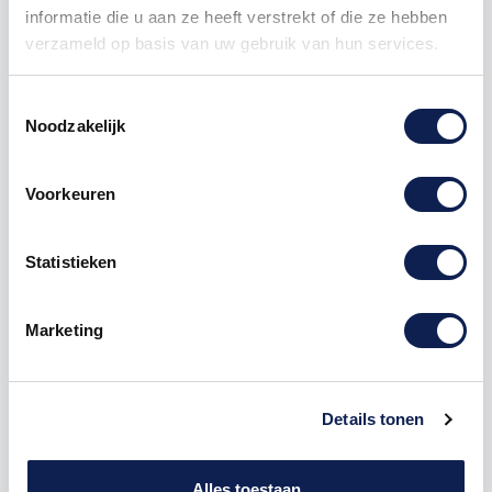
informatie die u aan ze heeft verstrekt of die ze hebben
verzameld op basis van uw gebruik van hun services.
Toestemmingsselectie
Noodzakelijk
Omschrijving
Voorkeuren
Product details
Statistieken
Houten Cijfer
8 Comic Sans MDF Zwart
voor reclame, evenementen en voor
thuis
Marketing
Houten
Cijfer
8 Comic Sans MDF Zwart is te bestellen
vanaf een hoogte van 5 cm tot een hoogte van 80
cm, de dikte van het houten cijfer is altijd 8mm. MDF
is niet geschikt om buiten te gebruiken maar wel
Details tonen
uitermate geschikt voor binnen gebruik. Hoe moet je
dit bestellen?
Alles toestaan