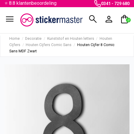
⭐ 8.8 klantenbeoordeling
0341 - 729 680
menu
search
person
shopping_bag
0
Home
Decoratie
Kunststof en Houten letters
Houten
Cijfers
Houten Cijfers Comic Sans
Houten Cijfer 8 Comic
Sans MDF Zwart