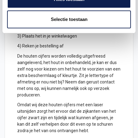
1) Geef aan welk formaat je wenst te ontvangen, de
hoogte in cm
Selectie toestaan
2) Hoeveel
houten cijfers
wil je ontvangen? geef het
aantal cijfers aan
3) Plaats het in je winkelwagen
4) Reken je bestelling af
De houten cijfers worden volledig uitgefreesd
aangeleverd, het hout in onbehandeld, je kan er dus
zelf nog voor kiezen om het hout te voorzien van een
extra beschermlaag of kleurtje. Zit je lettertype of
afmeting er nou niet bij? Neem dan gerust contact
met ons op, wij kunnen namelijk ook op verzoek
produceren.
Omdat wij deze houten cijfers met een laser
uitsnijden zorgt het ervoor dat de zijkanten van het
cijfer zwart zijn en tijdelijk wat kunnen afgeven, je
kan dit zelf verhelpen door dit even op te schuren
zodra je het van ons ontvangen hebt.