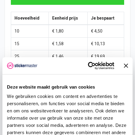
Hoeveelheid
Eenheid prijs
Je bespaart
10
€ 1,80
€ 4,50
15
€ 1,58
€ 10,13
25
€ 1,46
€ 19,69
50
€ 1,35
€ 45,00
100
€ 1,24
€ 101,25
Deze website maakt gebruik van cookies
200
€ 1,13
€ 225,00
We gebruiken cookies om content en advertenties te
personaliseren, om functies voor social media te bieden
500
€ 0,90
€ 675,00
en om ons websiteverkeer te analyseren. Ook delen we
informatie over uw gebruik van onze site met onze
750
€ 0,68
€ 1.181,25
partners voor social media, adverteren en analyse. Deze
partners kunnen deze gegevens combineren met andere