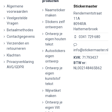
producten
Algemene
Stickermaster
Naamsticker
voorwaarden
Rendementstraat
maken
Veelgestelde
11A
Stickers zelf
Vragen
8094RA
ontwerpen
Hattemerbroek
Betaalmethodes
Ontwerp je
Contactgegevens
0341 729 680
eigen houten
Verzenden en
tekst
retourneren
info@stickermaster.nl
Autostickers
Klachten
eigen
KVK:
71793437
ontwerp
Privacyverklaring
BTW nr:
AVG/GDPR
Ontwerp je
NL002148465B62
eigen
kunststof
tekst
Wijnetiket
maken
Ontwerp je
eigen Vilt