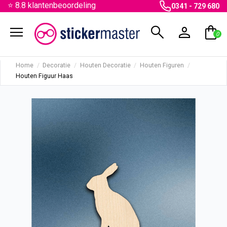
⭐ 8.8 klantenbeoordeling
0341 - 729 680
menu
search
person
shopping_bag
0
Home
Decoratie
Houten Decoratie
Houten Figuren
Houten Figuur Haas