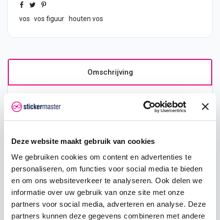
vos
vos figuur
houten vos
Omschrijving
Product details
Houten Haas figuur – natuurlijke
Deze website maakt gebruik van cookies
decoratie
We gebruiken cookies om content en advertenties te
Het houten Haas figuur is een sfeervol en charmant
personaliseren, om functies voor social media te bieden
decoratie-item dat perfect past bij een natuurlijke of
landelijke woonstijl. Dankzij het precisie-laseren zijn
en om ons websiteverkeer te analyseren. Ook delen we
de vormen haarscherp uitgesneden en zijn de randen
informatie over uw gebruik van onze site met onze
zwart afgewerkt, wat een modern contrast en
partners voor social media, adverteren en analyse. Deze
professionele uitstraling geeft.
partners kunnen deze gegevens combineren met andere