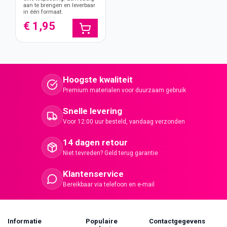
aan te brengen en leverbaar
in één formaat.
€ 1,95
Hoogste kwaliteit
Premium materialen voor duurzaam gebruik
Snelle levering
Voor 12:00 uur besteld, vandaag verzonden
14 dagen retour
Niet tevreden? Geld terug garantie
Klantenservice
Bereikbaar via telefoon en e-mail
Informatie
Populaire
Contactgegevens