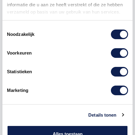
Hoogwaardig materiaal
informatie die u aan ze heeft verstrekt of die ze hebben
verzameld op basis van uw gebruik van hun services.
Het figuur is gemaakt van 8mm linoply, een stevig en
duurzaam materiaal dat lang mooi blijft en ideaal is
voor creatieve decoratie.
Toestemmingsselectie
Verkrijgbaar in diverse maten
Noodzakelijk
De maat van het figuur wordt bepaald door de
langste zijde: is het figuur breder dan hoog, dan geldt
Voorkeuren
de breedte, anders de hoogte. Zo kies je altijd de
juiste maat die perfect past bij jouw ruimte.
Maatwerk mogelijk
Statistieken
Wil je een afwijkend formaat of een unieke vorm? Wij
maken ook houten figuren op maat. Neem gerust
Marketing
contact met ons op om de mogelijkheden te
bespreken.
Toepassingen
Details tonen
Het houten Haas figuur is veelzijdig te gebruiken:
Als
woondecoratie
in de woonkamer, keuken
Alles toestaan