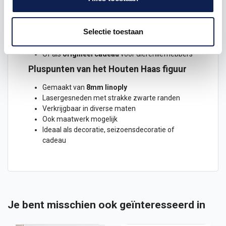
of kinderkamer
Voor
seizoensdecoratie
, zoals Pasen of
lenteversiering
Selectie toestaan
Als
creatief project
, bijvoorbeeld om zelf te
schilderen of te bewerken
Of als
origineel cadeau
voor dierenliefhebbers
Pluspunten van het Houten Haas figuur
Gemaakt van
8mm linoply
Lasergesneden met strakke zwarte randen
Verkrijgbaar in diverse maten
Ook maatwerk mogelijk
Ideaal als decoratie, seizoensdecoratie of
cadeau
Je bent misschien ook geïnteresseerd in