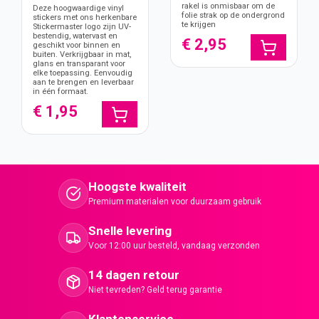
rakel is onmisbaar om de
Deze hoogwaardige vinyl
folie strak op de ondergrond
stickers met ons herkenbare
te krijgen
Stickermaster logo zijn UV-
bestendig, watervast en
€ 2,95
geschikt voor binnen en
buiten. Verkrijgbaar in mat,
glans en transparant voor
elke toepassing. Eenvoudig
aan te brengen en leverbaar
in één formaat.
€ 1,95
Hoogste kwaliteit
Premium materialen voor duurzaam gebruik
Snelle levering
Voor 12:00 uur besteld, vandaag verzonden
14 dagen retour
Niet tevreden? Geld terug garantie