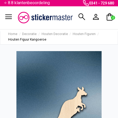
⭐ 8.8 klantenbeoordeling
0341 - 729 680
menu
search
person
shopping_bag
0
Home
Decoratie
Houten Decoratie
Houten Figuren
Houten Figuur Kangoeroe