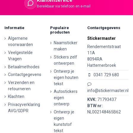
Klantenservice
Bereikbaar via telefoon en e-mail
Informatie
Populaire
Contactgegevens
producten
Algemene
Stickermaster
Naamsticker
voorwaarden
Rendementstraat
maken
Veelgestelde
11A
Stickers zelf
Vragen
8094RA
ontwerpen
Hattemerbroek
Betaalmethodes
Ontwerp je
Contactgegevens
0341 729 680
eigen houten
Verzenden en
tekst
retourneren
info@stickermaster.nl
Autostickers
Klachten
eigen
KVK:
71793437
ontwerp
Privacyverklaring
BTW nr:
AVG/GDPR
Ontwerp je
NL002148465B62
eigen
kunststof
tekst