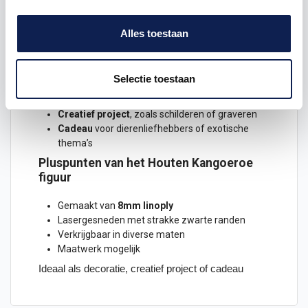
Veelzijdig te gebruiken
Alles toestaan
Het houten Kangoeroe figuur is ideaal als:
Decoratie
in woonkamers, kinderkamers of
Selectie toestaan
kantoren
Seizoensdecoratie
of thematische accenten
Creatief project
, zoals schilderen of graveren
Cadeau
voor dierenliefhebbers of exotische
thema’s
Pluspunten van het Houten Kangoeroe
figuur
Gemaakt van
8mm linoply
Lasergesneden met strakke zwarte randen
Verkrijgbaar in diverse maten
Maatwerk mogelijk
Ideaal als decoratie, creatief project of cadeau