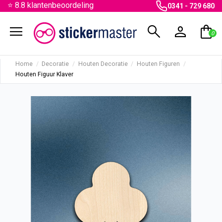
⭐ 8.8 klantenbeoordeling
0341 - 729 680
menu
search
person
shopping_bag
0
Home
Decoratie
Houten Decoratie
Houten Figuren
Houten Figuur Klaver