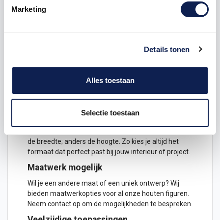
charmant accent in elke ruimte. Dankzij precisie-
Marketing
laseren zijn de vormen haarscherp uitgesneden en
hebben de zijkanten een zwarte afwerking, wat een
moderne en elegante uitstraling geeft.
Details tonen
Hoogwaardig materiaal
Het figuur is vervaardigd uit 8mm linoply, een stevig
en duurzaam materiaal dat geschikt is voor langdurig
Alles toestaan
gebruik en diverse decoratieve toepassingen.
Verkrijgbaar in diverse maten
Selectie toestaan
De maat van het figuur wordt bepaald door de
langste zijde. Is het figuur breder dan hoog, dan geldt
de breedte; anders de hoogte. Zo kies je altijd het
formaat dat perfect past bij jouw interieur of project.
Maatwerk mogelijk
Wil je een andere maat of een uniek ontwerp? Wij
bieden maatwerkopties voor al onze houten figuren.
Neem contact op om de mogelijkheden te bespreken.
Veelzijdige toepassingen