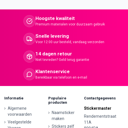
Hoogste kwaliteit
Premium materialen voor duurzaam gebruik
Snelle levering
Voor 12:00 uur besteld, vandaag verzonden
14 dagen retour
Niet tevreden? Geld terug garantie
Klantenservice
Bereikbaar via telefoon en e-mail
Informatie
Populaire
Contactgegevens
producten
Algemene
Stickermaster
Naamsticker
voorwaarden
Rendementstraat
maken
Veelgestelde
11A
Stickers zelf
Vragen