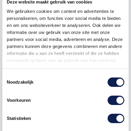
Deze website maakt gebruik van cookies
500
€ 0,54
€ 405,00
We gebruiken cookies om content en advertenties te
personaliseren, om functies voor social media te bieden
750
€ 0,40
€ 708,75
en om ons websiteverkeer te analyseren. Ook delen we
informatie over uw gebruik van onze site met onze
partners voor social media, adverteren en analyse. Deze
klaver
houten klaver
klaver figuur
partners kunnen deze gegevens combineren met andere
informatie die u aan ze heeft verstrekt of die ze hebben
verzameld op basis van uw gebruik van hun services.
Toestemmingsselectie
Omschrijving
Noodzakelijk
Product details
Voorkeuren
Houten Klaver figuur – geluk en
Statistieken
decoratie
Het houten Klaver figuur brengt een vrolijk en