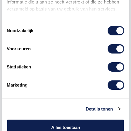
informatie die u aan ze heeft verstrekt of die ze hebben
verzameld op basis van uw gebruik van hun services.
Toestemmingsselectie
Noodzakelijk
Omschrijving
Voorkeuren
Product details
Statistieken
Houten Letter
D Arial Okoume
De Houten Letter D Arial Okoume is te bestellen
vanaf een hoogte van 5 cm tot een hoogte van 90
Marketing
cm, de dikte van de letter is altijd 9 mm. Okoume hout
is zowel voor binnen als buiten een perfecte
houtsoort, het is namelijk redelijk vlot weer droog. De
kleur van het hout kan varieren van grijsroze tot
Details tonen
rossig bruin. Hoe moet je dit bestellen?
1) Geef aan welke formaat je wenst te ontvangen, de
Alles toestaan
hoogte in cm