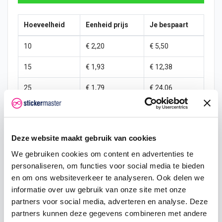
Hoeveelheid
Eenheid prijs
Je bespaart
10
€ 2,20
€ 5,50
15
€ 1,93
€ 12,38
25
€ 1,79
€ 24,06
50
€ 1,65
€ 55,00
100
€ 1,51
€ 123,75
Deze website maakt gebruik van cookies
200
€ 1,38
€ 275,00
We gebruiken cookies om content en advertenties te
personaliseren, om functies voor social media te bieden
500
€ 1,10
€ 825,00
en om ons websiteverkeer te analyseren. Ook delen we
informatie over uw gebruik van onze site met onze
750
€ 0,83
€ 1.443,75
partners voor social media, adverteren en analyse. Deze
partners kunnen deze gegevens combineren met andere