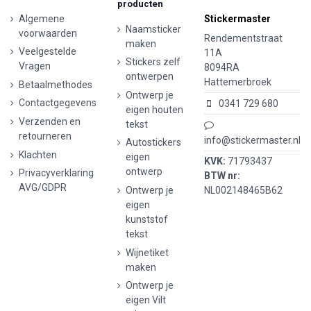
producten
Algemene
Stickermaster
Naamsticker
voorwaarden
Rendementstraat
maken
Veelgestelde
11A
Stickers zelf
Vragen
8094RA
ontwerpen
Hattemerbroek
Betaalmethodes
Ontwerp je
Contactgegevens
0341 729 680
eigen houten
Verzenden en
tekst
retourneren
info@stickermaster.nl
Autostickers
Klachten
eigen
KVK:
71793437
ontwerp
Privacyverklaring
BTW nr:
AVG/GDPR
Ontwerp je
NL002148465B62
eigen
kunststof
tekst
Wijnetiket
maken
Ontwerp je
eigen Vilt