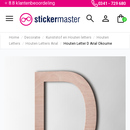
⭐ 8.8 klantenbeoordeling
0341 - 729 680
menu
search
person
shopping_bag
0
Home
Decoratie
Kunststof en Houten letters
Houten
Letters
Houten Letters Arial
Houten Letter D Arial Okoume