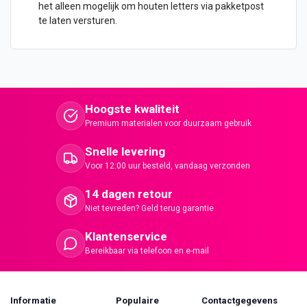
het alleen mogelijk om
houten letters
via pakketpost
te laten versturen.
Hoogste kwaliteit
Premium materialen voor duurzaam gebruik
Snelle levering
Voor 12:00 uur besteld, vandaag verzonden
14 dagen retour
Niet tevreden? Geld terug garantie
Klantenservice
Bereikbaar via telefoon en e-mail
Informatie
Populaire
Contactgegevens