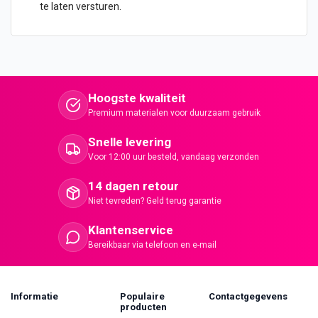
te laten versturen.
Hoogste kwaliteit
Premium materialen voor duurzaam gebruik
Snelle levering
Voor 12:00 uur besteld, vandaag verzonden
14 dagen retour
Niet tevreden? Geld terug garantie
Klantenservice
Bereikbaar via telefoon en e-mail
Informatie
Populaire
Contactgegevens
producten