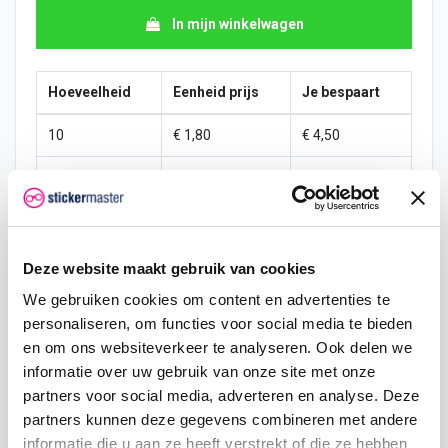
In mijn winkelwagen
Hoeveelheid
Eenheid prijs
Je bespaart
10
€ 1,80
€ 4,50
15
€ 1,58
€ 10,13
25
€ 1,46
€ 19,69
50
€ 1,35
€ 45,00
Deze website maakt gebruik van cookies
We gebruiken cookies om content en advertenties te
100
€ 1,24
€ 101,25
personaliseren, om functies voor social media te bieden
200
€ 1,13
€ 225,00
en om ons websiteverkeer te analyseren. Ook delen we
informatie over uw gebruik van onze site met onze
500
€ 0,90
€ 675,00
partners voor social media, adverteren en analyse. Deze
partners kunnen deze gegevens combineren met andere
750
€ 0,68
€ 1.181,25
informatie die u aan ze heeft verstrekt of die ze hebben