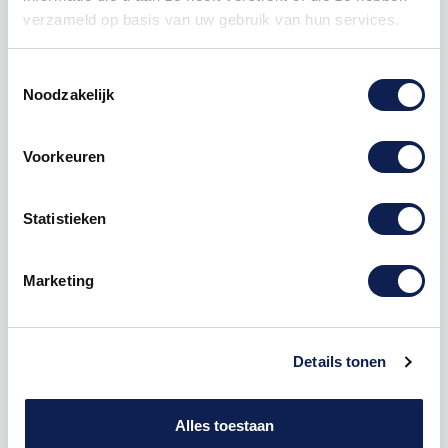
verzameld op basis van uw gebruik van hun services.
Toestemmingsselectie
Noodzakelijk
Omschrijving
Voorkeuren
Product details
Statistieken
Houten Freesletter L Arial MDF Zwart
Marketing
De freesletter L is te bestellen vanaf een hoogte van
5cm tot een hoogte van 80cm, de dikte van de letter
is altijd 8mm. MDF hout is voor binnen een perfecte
Details tonen
houtsoort, maar is niet geschikt voor buitengebruik.
Hoe moet je dit bestellen?
1) Geef aan welke formaat je wenst te ontvangen, de
Alles toestaan
hoogte in cm