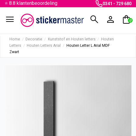
⭐ 8.8 klantenbeoordeling
0341 - 729 680
menu
search
person
shopping_bag
0
Home
Decoratie
Kunststof en Houten letters
Houten
Letters
Houten Letters Arial
Houten Letter L Arial MDF
Zwart