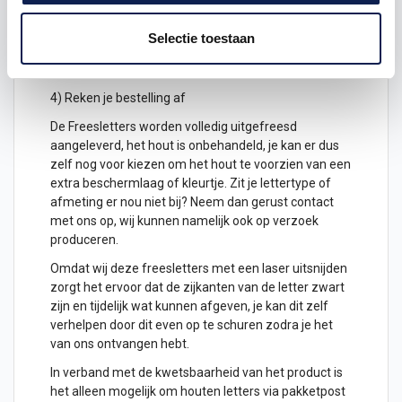
2) Hoeveel freesletters wil je ontvangen? geef het
Selectie toestaan
aantal letters aan
3) Plaats het in je winkelwagen
4) Reken je bestelling af
De Freesletters worden volledig uitgefreesd
aangeleverd, het hout is onbehandeld, je kan er dus
zelf nog voor kiezen om het hout te voorzien van een
extra beschermlaag of kleurtje. Zit je lettertype of
afmeting er nou niet bij? Neem dan gerust contact
met ons op, wij kunnen namelijk ook op verzoek
produceren.
Omdat wij deze freesletters met een laser uitsnijden
zorgt het ervoor dat de zijkanten van de letter zwart
zijn en tijdelijk wat kunnen afgeven, je kan dit zelf
verhelpen door dit even op te schuren zodra je het
van ons ontvangen hebt.
In verband met de kwetsbaarheid van het product is
het alleen mogelijk om
houten letters
via pakketpost