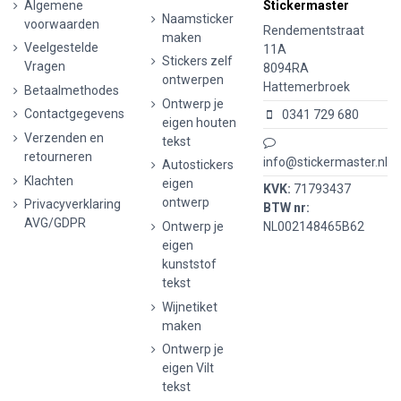
Algemene
Stickermaster
Naamsticker
voorwaarden
Rendementstraat
maken
Veelgestelde
11A
Stickers zelf
Vragen
8094RA
ontwerpen
Hattemerbroek
Betaalmethodes
Ontwerp je
Contactgegevens
0341 729 680
eigen houten
Verzenden en
tekst
retourneren
info@stickermaster.nl
Autostickers
Klachten
eigen
KVK:
71793437
ontwerp
Privacyverklaring
BTW nr:
AVG/GDPR
Ontwerp je
NL002148465B62
eigen
kunststof
tekst
Wijnetiket
maken
Ontwerp je
eigen Vilt
tekst