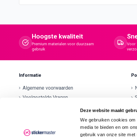
Hoogste kwaliteit
Sne
Premium materialen voor duurzaam
Voor 
gebruik
verz
Informatie
Po
Algemene voorwaarden
Veelgestelde Vragen
S
Betaalmethodes
O
Deze website maakt gebru
Contactgegevens
We gebruiken cookies om c
Verzenden en retourneren
O
media te bieden en om ons
Klachten
gebruik van onze site met