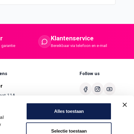
r
Klantenservice
 garantie
Bereikbaar via telefoon en e-mail
ens
Follow us
er
aat 11A
merbroek
Alles toestaan
680
al
ermaster.nl
w
Selectie toestaan