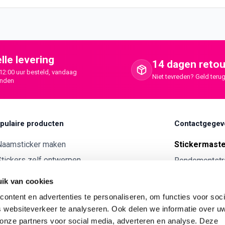
lle levering
14 dagen retou
12:00 uur besteld, vandaag
Niet tevreden? Geld terug
onden
pulaire producten
Contactgegev
Naamsticker maken
Stickermast
tickers zelf ontwerpen
Rendementstr
8094RA Hatte
ntwerp je eigen houten tekst
ik van cookies
Autostickers eigen ontwerp
0341 729 
ontent en advertenties te personaliseren, om functies voor soci
ntwerp je eigen kunststof tekst
info@stick
 websiteverkeer te analyseren. Ook delen we informatie over u
Wijnetiket maken
 onze partners voor social media, adverteren en analyse. Deze