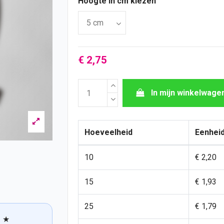
Hoogte in cm kiezen
€ 2,75
In mijn winkelwage
Hoeveelheid
Eenheid
10
€ 2,20
15
€ 1,93
25
€ 1,79
★