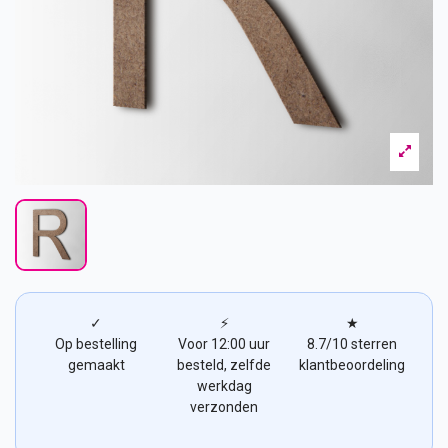
✓
⚡
★
Op bestelling
Voor 12:00 uur
8.7/10 sterren
gemaakt
besteld, zelfde
klantbeoordeling
werkdag
verzonden