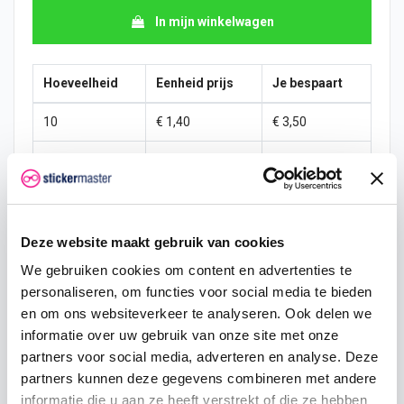
In mijn winkelwagen
Hoeveelheid
Eenheid prijs
Je bespaart
10
€ 1,40
€ 3,50
15
€ 1,23
€ 7,88
25
€ 1,14
€ 15,31
50
€ 1,05
€ 35,00
Deze website maakt gebruik van cookies
We gebruiken cookies om content en advertenties te
100
€ 0,96
€ 78,75
personaliseren, om functies voor social media te bieden
200
€ 0,88
€ 175,00
en om ons websiteverkeer te analyseren. Ook delen we
informatie over uw gebruik van onze site met onze
500
€ 0,70
€ 525,00
partners voor social media, adverteren en analyse. Deze
partners kunnen deze gegevens combineren met andere
750
€ 0,53
€ 918,75
informatie die u aan ze heeft verstrekt of die ze hebben