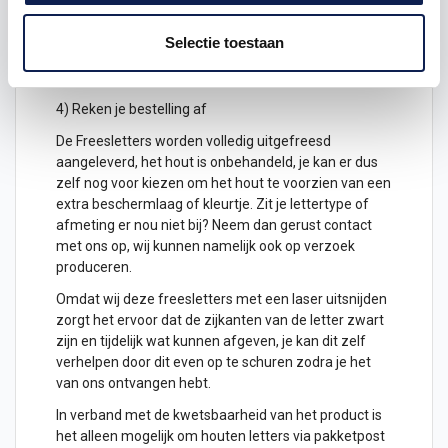
2) Hoeveel freesletters wil je ontvangen? geef het
Selectie toestaan
aantal letters aan
3) Plaats het in je winkelwagen
4) Reken je bestelling af
De Freesletters worden volledig uitgefreesd
aangeleverd, het hout is onbehandeld, je kan er dus
zelf nog voor kiezen om het hout te voorzien van een
extra beschermlaag of kleurtje. Zit je lettertype of
afmeting er nou niet bij? Neem dan gerust contact
met ons op, wij kunnen namelijk ook op verzoek
produceren.
Omdat wij deze freesletters met een laser uitsnijden
zorgt het ervoor dat de zijkanten van de letter zwart
zijn en tijdelijk wat kunnen afgeven, je kan dit zelf
verhelpen door dit even op te schuren zodra je het
van ons ontvangen hebt.
In verband met de kwetsbaarheid van het product is
het alleen mogelijk om
houten letters
via pakketpost