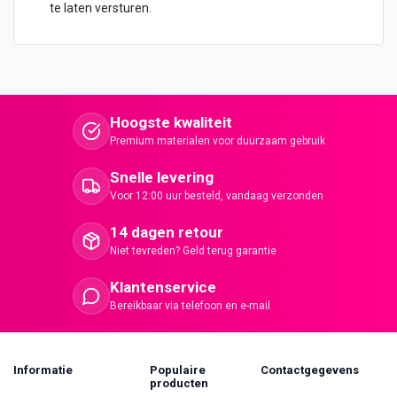
te laten versturen.
Hoogste kwaliteit
Premium materialen voor duurzaam gebruik
Snelle levering
Voor 12:00 uur besteld, vandaag verzonden
14 dagen retour
Niet tevreden? Geld terug garantie
Klantenservice
Bereikbaar via telefoon en e-mail
Informatie
Populaire
Contactgegevens
producten