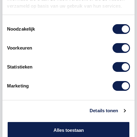
verzameld op basis van uw gebruik van hun services.
Toestemmingsselectie
Noodzakelijk
Omschrijving
Voorkeuren
Product details
Statistieken
Houten Freesletter R Arial MDF Bruin
Marketing
De freesletter R is te bestellen vanaf een hoogte van
5cm tot een hoogte van 80cm, de dikte van de letter
is altijd 8mm. MDF hout is voor binnen een perfecte
Details tonen
houtsoort, maar is niet geschikt voor buitengebruik.
Hoe moet je dit bestellen?
1) Geef aan welke formaat je wenst te ontvangen, de
Alles toestaan
hoogte in cm