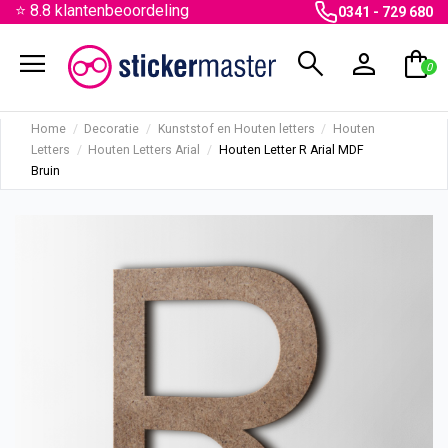
⭐ 8.8 klantenbeoordeling
0341 - 729 680
menu
search
person
shopping_bag
0
Home
Decoratie
Kunststof en Houten letters
Houten
Letters
Houten Letters Arial
Houten Letter R Arial MDF
Bruin