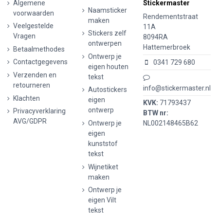
Algemene
Stickermaster
Naamsticker
voorwaarden
Rendementstraat
maken
Veelgestelde
11A
Stickers zelf
Vragen
8094RA
ontwerpen
Hattemerbroek
Betaalmethodes
Ontwerp je
Contactgegevens
0341 729 680
eigen houten
Verzenden en
tekst
retourneren
info@stickermaster.nl
Autostickers
Klachten
eigen
KVK:
71793437
ontwerp
Privacyverklaring
BTW nr:
AVG/GDPR
Ontwerp je
NL002148465B62
eigen
kunststof
tekst
Wijnetiket
maken
Ontwerp je
eigen Vilt
tekst