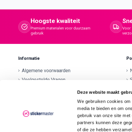
Hoogste kwaliteit
Sne
Premium materialen voor duurzaam
Voor 
gebruik
verz
Informatie
Po
Algemene voorwaarden
Veelgestelde Vragen
S
Betaalmethodes
O
Deze website maakt gebru
Contactgegevens
We gebruiken cookies om c
Verzenden en retourneren
O
media te bieden en om ons
Klachten
gebruik van onze site met
partners kunnen deze gege
Privacyverklaring AVG/GDPR
O
of die ze hebben verzamel