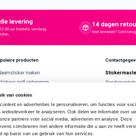
lle levering
14 dagen retou
12:00 uur besteld, vandaag
Niet tevreden? Geld terug
onden
pulaire producten
Contactgegev
Naamsticker maken
Stickermast
tickers zelf ontwerpen
Rendementstr
8094RA Hatte
ntwerp je eigen houten tekst
ik van cookies
Autostickers eigen ontwerp
0341 729 
ontent en advertenties te personaliseren, om functies voor soci
ntwerp je eigen kunststof tekst
info@stick
 websiteverkeer te analyseren. Ook delen we informatie over u
Wijnetiket maken
 onze partners voor social media, adverteren en analyse. Deze
KVK:
7179343
vens combineren met andere informatie die u aan ze heeft vers
ntwerp je eigen Vilt tekst
BTW nr:
NL00
d op basis van uw gebruik van hun services.