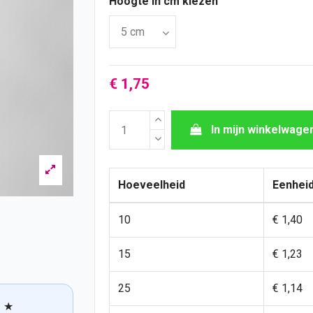
Hoogte in cm kiezen
€ 1,75
In mijn winkelwage
Hoeveelheid
Eenheid
10
€ 1,40
15
€ 1,23
25
€ 1,14
★