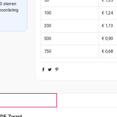
50
€ 1,35
0 sterren
eoordeling
100
€ 1,24
200
€ 1,13
500
€ 0,90
750
€ 0,68
MDF Zwart