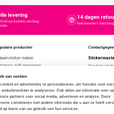
lle levering
14 dagen retou
12:00 uur besteld, vandaag
Niet tevreden? Geld terug
onden
pulaire producten
Contactgegev
Naamsticker maken
Stickermast
tickers zelf ontwerpen
Rendementstr
8094RA Hatte
ntwerp je eigen houten tekst
ik van cookies
Autostickers eigen ontwerp
0341 729 
ontent en advertenties te personaliseren, om functies voor soci
ntwerp je eigen kunststof tekst
info@stick
 websiteverkeer te analyseren. Ook delen we informatie over u
Wijnetiket maken
 onze partners voor social media, adverteren en analyse. Deze
KVK:
7179343
vens combineren met andere informatie die u aan ze heeft vers
ntwerp je eigen Vilt tekst
BTW nr:
NL00
d op basis van uw gebruik van hun services.
ntwerp je eigen rally naam sticker