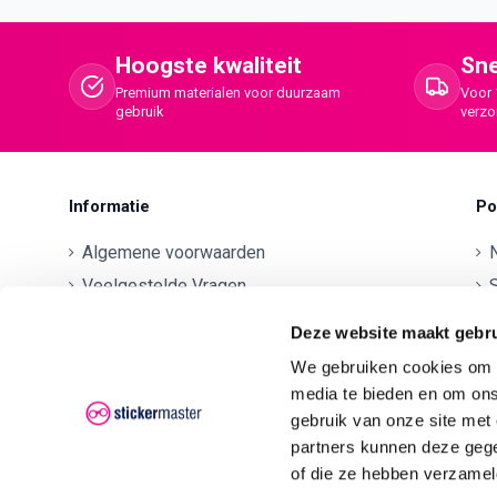
Hoogste kwaliteit
Sne
Premium materialen voor duurzaam
Voor 
gebruik
verz
Informatie
Po
Algemene voorwaarden
Veelgestelde Vragen
S
Betaalmethodes
O
Deze website maakt gebru
Contactgegevens
We gebruiken cookies om c
Verzenden en retourneren
O
media te bieden en om ons
Klachten
gebruik van onze site met
partners kunnen deze gege
Privacyverklaring AVG/GDPR
O
of die ze hebben verzamel
O