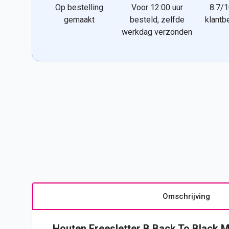
Op bestelling
Voor 12:00 uur
8.7/1
gemaakt
besteld, zelfde
klantb
werkdag verzonden
Omschrijving
Houten Freesletter B Back To Black 