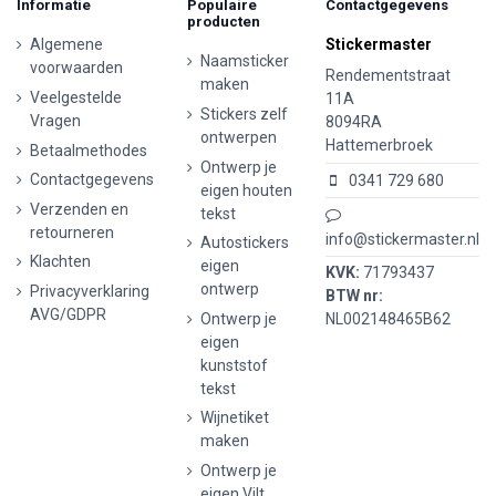
Informatie
Populaire
Contactgegevens
producten
Algemene
Stickermaster
Naamsticker
voorwaarden
Rendementstraat
maken
Veelgestelde
11A
Stickers zelf
Vragen
8094RA
ontwerpen
Hattemerbroek
Betaalmethodes
Ontwerp je
Contactgegevens
0341 729 680
eigen houten
Verzenden en
tekst
retourneren
info@stickermaster.nl
Autostickers
Klachten
eigen
KVK:
71793437
ontwerp
Privacyverklaring
BTW nr:
AVG/GDPR
Ontwerp je
NL002148465B62
eigen
kunststof
tekst
Wijnetiket
maken
Ontwerp je
eigen Vilt