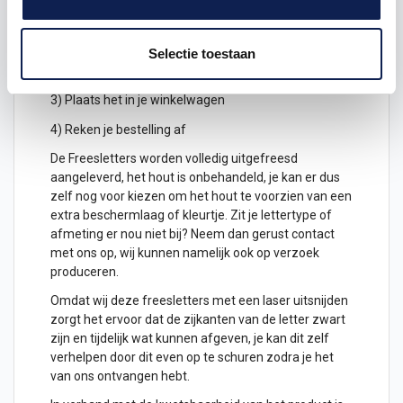
1) Geef aan welke formaat je wenst te ontvangen, de
hoogte in cm
2) Hoeveel freesletters wil je ontvangen? geef het
Selectie toestaan
aantal letters aan
3) Plaats het in je winkelwagen
4) Reken je bestelling af
De Freesletters worden volledig uitgefreesd
aangeleverd, het hout is onbehandeld, je kan er dus
zelf nog voor kiezen om het hout te voorzien van een
extra beschermlaag of kleurtje. Zit je lettertype of
afmeting er nou niet bij? Neem dan gerust contact
met ons op, wij kunnen namelijk ook op verzoek
produceren.
Omdat wij deze freesletters met een laser uitsnijden
zorgt het ervoor dat de zijkanten van de letter zwart
zijn en tijdelijk wat kunnen afgeven, je kan dit zelf
verhelpen door dit even op te schuren zodra je het
van ons ontvangen hebt.