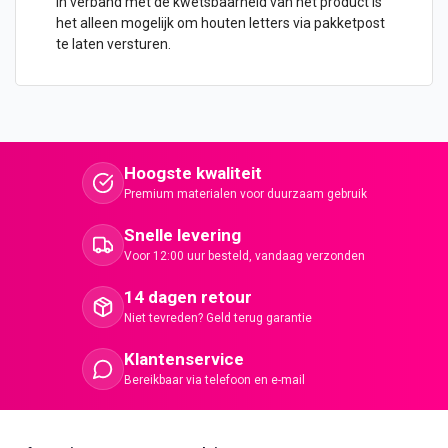
In verband met de kwetsbaarheid van het product is
het alleen mogelijk om
houten letters
via pakketpost
te laten versturen.
Hoogste kwaliteit
Premium materialen voor duurzaam gebruik
Snelle levering
Voor 12:00 uur besteld, vandaag verzonden
14 dagen retour
Niet tevreden? Geld terug garantie
Klantenservice
Bereikbaar via telefoon en e-mail