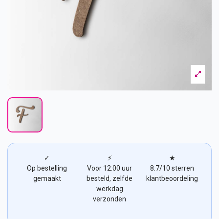
✓
⚡
★
Op bestelling
Voor 12:00 uur
8.7/10 sterren
gemaakt
besteld, zelfde
klantbeoordeling
werkdag
verzonden