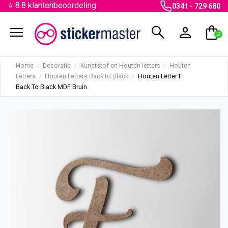
⭐ 8.8 klantenbeoordeling
0341 - 729 680
menu
search
person
shopping_bag
0
Home
Decoratie
Kunststof en Houten letters
Houten
Letters
Houten Letters Back to Black
Houten Letter F
Back To Black MDF Bruin