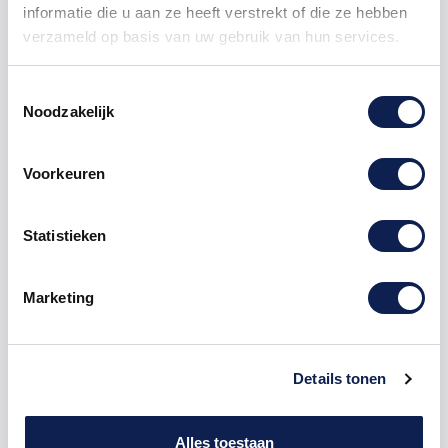
informatie die u aan ze heeft verstrekt of die ze hebben
verzameld op basis van uw gebruik van hun services.
Toestemmingsselectie
Noodzakelijk
Omschrijving
Voorkeuren
Product details
Statistieken
Houten Freesletter F Back To Black MDF
Marketing
Bruin
De freesletter F is te bestellen vanaf een hoogte van
5cm tot een hoogte van 80cm, de dikte van de letter
Details tonen
is altijd 8mm. MDF hout is voor binnen een perfecte
houtsoort, maar is niet geschikt voor buitengebruik.
Hoe moet je dit bestellen?
Alles toestaan