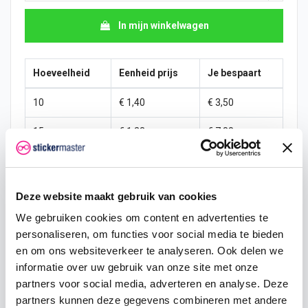
In mijn winkelwagen
Hoeveelheid
Eenheid prijs
Je bespaart
10
€ 1,40
€ 3,50
15
€ 1,23
€ 7,88
25
€ 1,14
€ 15,31
50
€ 1,05
€ 35,00
Deze website maakt gebruik van cookies
We gebruiken cookies om content en advertenties te
100
€ 0,96
€ 78,75
personaliseren, om functies voor social media te bieden
200
€ 0,88
€ 175,00
en om ons websiteverkeer te analyseren. Ook delen we
informatie over uw gebruik van onze site met onze
500
€ 0,70
€ 525,00
partners voor social media, adverteren en analyse. Deze
partners kunnen deze gegevens combineren met andere
750
€ 0,53
€ 918,75