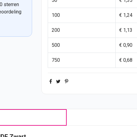
50
€ 1,35
0 sterren
eoordeling
100
€ 1,24
200
€ 1,13
500
€ 0,90
750
€ 0,68
MDF Zwart