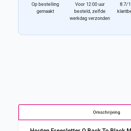
Op bestelling
Voor 12:00 uur
8.7/1
gemaakt
besteld, zelfde
klantb
werkdag verzonden
Omschrijving
Houten Freesletter O Back To Black 