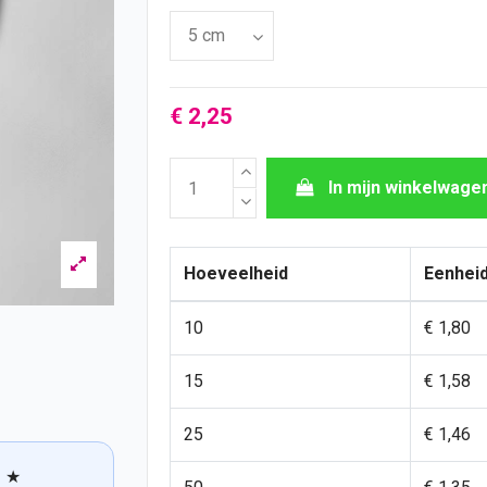
€ 2,25
In mijn winkelwage
Hoeveelheid
Eenheid
10
€ 1,80
15
€ 1,58
25
€ 1,46
★