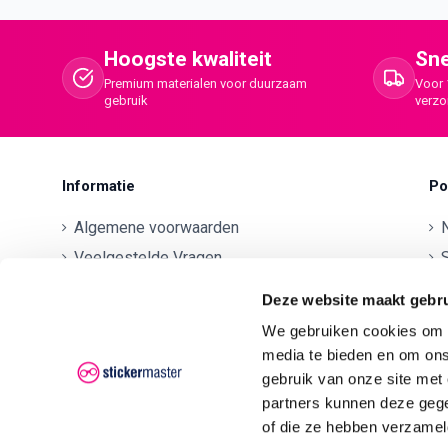
Hoogste kwaliteit
Sne
Premium materialen voor duurzaam
Voor 
gebruik
verz
Informatie
Po
Algemene voorwaarden
Veelgestelde Vragen
S
Betaalmethodes
O
Deze website maakt gebru
Contactgegevens
We gebruiken cookies om c
Verzenden en retourneren
O
media te bieden en om ons
Klachten
gebruik van onze site met
partners kunnen deze gege
Privacyverklaring AVG/GDPR
O
of die ze hebben verzamel
O