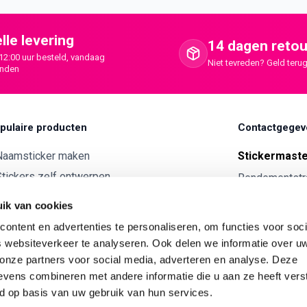
lle levering
14 dagen retou
12:00 uur besteld, vandaag
Niet tevreden? Geld terug
onden
pulaire producten
Contactgegev
Naamsticker maken
Stickermast
tickers zelf ontwerpen
Rendementstr
8094RA Hatte
ntwerp je eigen houten tekst
ik van cookies
Autostickers eigen ontwerp
0341 729 
ontent en advertenties te personaliseren, om functies voor soci
ntwerp je eigen kunststof tekst
info@stick
 websiteverkeer te analyseren. Ook delen we informatie over u
Wijnetiket maken
 onze partners voor social media, adverteren en analyse. Deze
KVK:
7179343
vens combineren met andere informatie die u aan ze heeft vers
ntwerp je eigen Vilt tekst
BTW nr:
NL00
d op basis van uw gebruik van hun services.
ntwerp je eigen rally naam sticker