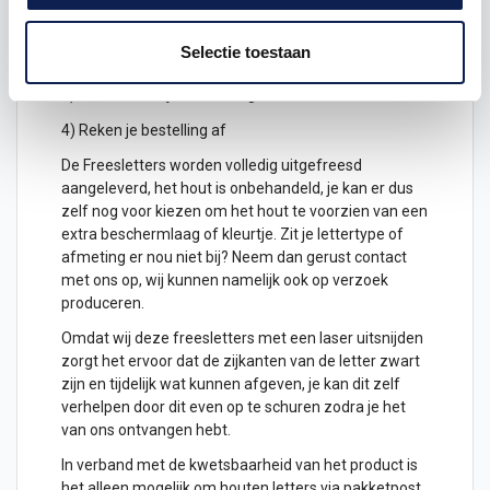
hoogte in cm
2) Hoeveel freesletters wil je ontvangen? geef het
Selectie toestaan
aantal letters aan
3) Plaats het in je winkelwagen
4) Reken je bestelling af
De Freesletters worden volledig uitgefreesd
aangeleverd, het hout is onbehandeld, je kan er dus
zelf nog voor kiezen om het hout te voorzien van een
extra beschermlaag of kleurtje. Zit je lettertype of
afmeting er nou niet bij? Neem dan gerust contact
met ons op, wij kunnen namelijk ook op verzoek
produceren.
Omdat wij deze freesletters met een laser uitsnijden
zorgt het ervoor dat de zijkanten van de letter zwart
zijn en tijdelijk wat kunnen afgeven, je kan dit zelf
verhelpen door dit even op te schuren zodra je het
van ons ontvangen hebt.
In verband met de kwetsbaarheid van het product is
het alleen mogelijk om
houten letters
via pakketpost