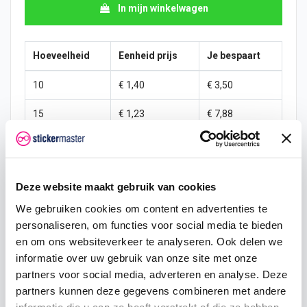
In mijn winkelwagen
Hoeveelheid
Eenheid prijs
Je bespaart
10
€ 1,40
€ 3,50
15
€ 1,23
€ 7,88
25
€ 1,14
€ 15,31
50
€ 1,05
€ 35,00
Deze website maakt gebruik van cookies
100
€ 0,96
€ 78,75
We gebruiken cookies om content en advertenties te
personaliseren, om functies voor social media te bieden
200
€ 0,88
€ 175,00
en om ons websiteverkeer te analyseren. Ook delen we
informatie over uw gebruik van onze site met onze
500
€ 0,70
€ 525,00
partners voor social media, adverteren en analyse. Deze
750
€ 0,53
€ 918,75
partners kunnen deze gegevens combineren met andere