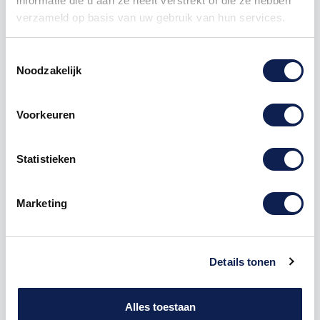
informatie die u aan ze heeft verstrekt of die ze hebben
verzameld op basis van uw gebruik van hun services.
Toestemmingsselectie
Noodzakelijk
Omschrijving
Voorkeuren
Product details
Statistieken
Houten Freesletter I Bebas Neue MDF
Bruin
Marketing
De freesletter I is te bestellen vanaf een hoogte van
5cm tot een hoogte van 80cm, de dikte van de letter
is altijd 8mm. MDF hout is voor binnen een perfecte
Details tonen
houtsoort, maar is niet geschikt voor buitengebruik.
Hoe moet je dit bestellen?
1) Geef aan welke formaat je wenst te ontvangen, de
Alles toestaan