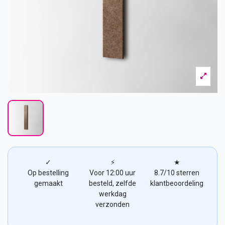
✓
⚡
★
Op bestelling
Voor 12:00 uur
8.7/10 sterren
gemaakt
besteld, zelfde
klantbeoordeling
werkdag
verzonden