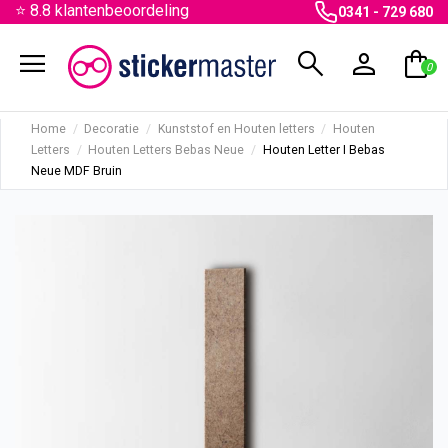
⭐ 8.8 klantenbeoordeling
0341 - 729 680
menu
search
person
shopping_bag
0
Home
Decoratie
Kunststof en Houten letters
Houten
Letters
Houten Letters Bebas Neue
Houten Letter I Bebas
Neue MDF Bruin