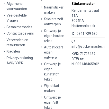
Algemene
Stickermaster
Naamsticker
voorwaarden
Rendementstraat
maken
Veelgestelde
11A
Stickers zelf
Vragen
8094RA
ontwerpen
Hattemerbroek
Betaalmethodes
Ontwerp je
Contactgegevens
0341 729 680
eigen houten
Verzenden en
tekst
retourneren
info@stickermaster.nl
Autostickers
Klachten
eigen
KVK:
71793437
ontwerp
Privacyverklaring
BTW nr:
AVG/GDPR
Ontwerp je
NL002148465B62
eigen
kunststof
tekst
Wijnetiket
maken
Ontwerp je
eigen Vilt
tekst