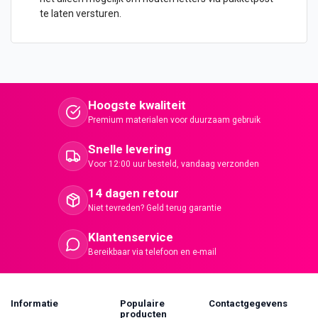
te laten versturen.
Hoogste kwaliteit
Premium materialen voor duurzaam gebruik
Snelle levering
Voor 12:00 uur besteld, vandaag verzonden
14 dagen retour
Niet tevreden? Geld terug garantie
Klantenservice
Bereikbaar via telefoon en e-mail
Informatie
Populaire
Contactgegevens
producten