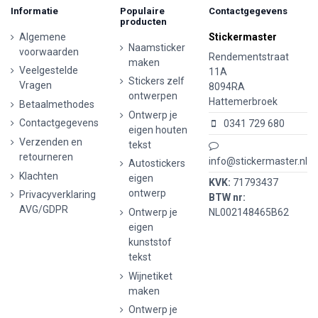
Informatie
Populaire
Contactgegevens
producten
Algemene
Stickermaster
Naamsticker
voorwaarden
Rendementstraat
maken
Veelgestelde
11A
Stickers zelf
Vragen
8094RA
ontwerpen
Hattemerbroek
Betaalmethodes
Ontwerp je
Contactgegevens
0341 729 680
eigen houten
Verzenden en
tekst
retourneren
info@stickermaster.nl
Autostickers
Klachten
eigen
KVK:
71793437
ontwerp
Privacyverklaring
BTW nr:
AVG/GDPR
Ontwerp je
NL002148465B62
eigen
kunststof
tekst
Wijnetiket
maken
Ontwerp je