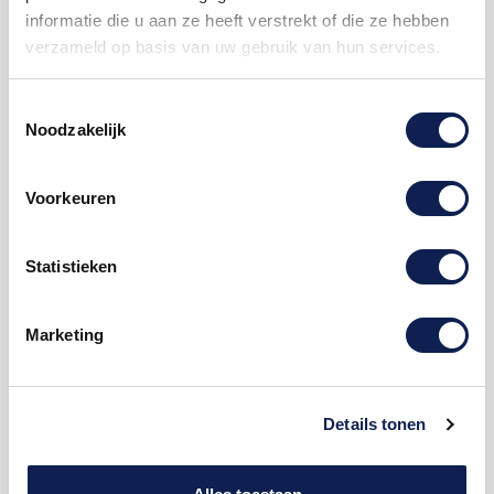
750
€ 0,68
€ 1.181,25
informatie die u aan ze heeft verstrekt of die ze hebben
verzameld op basis van uw gebruik van hun services.
Toestemmingsselectie
Noodzakelijk
Omschrijving
Voorkeuren
Product details
Statistieken
Houten Freesletter R Bebas Neue
Marketing
MDF Zwart
De freesletter R is te bestellen vanaf een hoogte van
5cm tot een hoogte van 80cm, de dikte van de letter
Details tonen
is altijd 8mm. MDF hout is voor binnen een perfecte
houtsoort, maar is niet geschikt voor buitengebruik.
Hoe moet je dit bestellen?