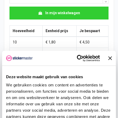
In mijn winkelwagen
Hoeveelheid
Eenheid prijs
Je bespaart
10
€ 1,80
€ 4,50
15
€ 1,58
€ 10,13
25
€ 1,46
€ 19,69
50
€ 1,35
€ 45,00
Deze website maakt gebruik van cookies
We gebruiken cookies om content en advertenties te
100
€ 1,24
€ 101,25
personaliseren, om functies voor social media te bieden
200
€ 1,13
€ 225,00
en om ons websiteverkeer te analyseren. Ook delen we
informatie over uw gebruik van onze site met onze
500
€ 0,90
€ 675,00
partners voor social media, adverteren en analyse. Deze
partners kunnen deze gegevens combineren met andere