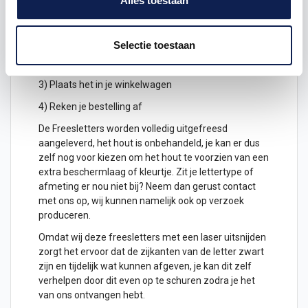
Alles toestaan
1) Geef aan welke formaat je wenst te ontvangen, de
hoogte in cm
Selectie toestaan
2) Hoeveel freesletters wil je ontvangen? geef het
aantal letters aan
3) Plaats het in je winkelwagen
4) Reken je bestelling af
De Freesletters worden volledig uitgefreesd
aangeleverd, het hout is onbehandeld, je kan er dus
zelf nog voor kiezen om het hout te voorzien van een
extra beschermlaag of kleurtje. Zit je lettertype of
afmeting er nou niet bij? Neem dan gerust contact
met ons op, wij kunnen namelijk ook op verzoek
produceren.
Omdat wij deze freesletters met een laser uitsnijden
zorgt het ervoor dat de zijkanten van de letter zwart
zijn en tijdelijk wat kunnen afgeven, je kan dit zelf
verhelpen door dit even op te schuren zodra je het
van ons ontvangen hebt.