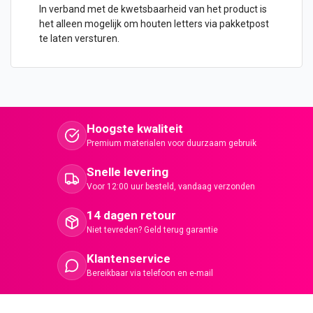
In verband met de kwetsbaarheid van het product is
het alleen mogelijk om
houten letters
via pakketpost
te laten versturen.
Hoogste kwaliteit
Premium materialen voor duurzaam gebruik
Snelle levering
Voor 12:00 uur besteld, vandaag verzonden
14 dagen retour
Niet tevreden? Geld terug garantie
Klantenservice
Bereikbaar via telefoon en e-mail