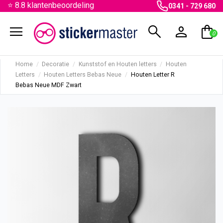
⭐ 8.8 klantenbeoordeling
0341 - 729 680
menu
search
person
shopping_bag
0
Home
Decoratie
Kunststof en Houten letters
Houten
Letters
Houten Letters Bebas Neue
Houten Letter R
Bebas Neue MDF Zwart