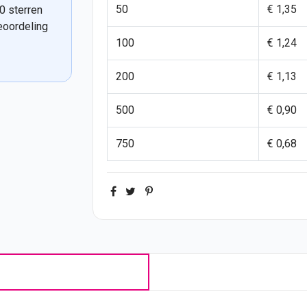
50
€ 1,35
0 sterren
eoordeling
100
€ 1,24
200
€ 1,13
500
€ 0,90
750
€ 0,68