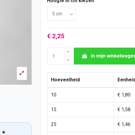
Hoogte in cm kiezen
€ 2,25
In mijn winkelwage
Hoeveelheid
Eenheid
10
€ 1,80
15
€ 1,58
25
€ 1,46
★