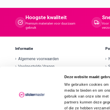
Hoogste kwaliteit
Sne
Premium materialen voor duurzaam
Voor 
gebruik
verz
Informatie
Po
Algemene voorwaarden
Veelgestelde Vragen
S
Betaalmethodes
O
Deze website maakt gebru
Contactgegevens
We gebruiken cookies om c
Verzenden en retourneren
O
media te bieden en om ons
Klachten
gebruik van onze site met
partners kunnen deze gege
Privacyverklaring AVG/GDPR
O
of die ze hebben verzamel