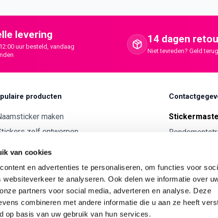
lle levering
14 dagen retou
12:00 uur besteld, vandaag
Niet tevreden? Geld terug
onden
pulaire producten
Contactgegev
Naamsticker maken
Stickermast
tickers zelf ontwerpen
Rendementstr
8094RA Hatte
ntwerp je eigen houten tekst
ik van cookies
Autostickers eigen ontwerp
0341 729 
ontent en advertenties te personaliseren, om functies voor soci
ntwerp je eigen kunststof tekst
info@stick
 websiteverkeer te analyseren. Ook delen we informatie over u
Wijnetiket maken
 onze partners voor social media, adverteren en analyse. Deze
KVK:
7179343
vens combineren met andere informatie die u aan ze heeft vers
ntwerp je eigen Vilt tekst
BTW nr:
NL00
d op basis van uw gebruik van hun services.