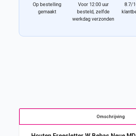
Op bestelling
Voor 12:00 uur
8.7/1
gemaakt
besteld, zelfde
klantb
werkdag verzonden
Omschrijving
Houten Freesletter W Bebas Neue MD