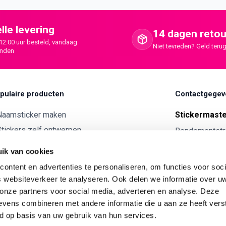
lle levering
14 dagen retou
12:00 uur besteld, vandaag
Niet tevreden? Geld terug
onden
pulaire producten
Contactgegev
Naamsticker maken
Stickermast
tickers zelf ontwerpen
Rendementstr
8094RA Hatte
ntwerp je eigen houten tekst
ik van cookies
Autostickers eigen ontwerp
0341 729 
ontent en advertenties te personaliseren, om functies voor soci
ntwerp je eigen kunststof tekst
info@stick
 websiteverkeer te analyseren. Ook delen we informatie over u
Wijnetiket maken
 onze partners voor social media, adverteren en analyse. Deze
KVK:
7179343
vens combineren met andere informatie die u aan ze heeft vers
ntwerp je eigen Vilt tekst
BTW nr:
NL00
d op basis van uw gebruik van hun services.
ntwerp je eigen rally naam sticker