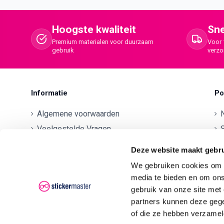
Hoogste kwaliteit
Sne
Premium materialen voor duurzaam
Voor 
gebruik
verz
Informatie
Po
Algemene voorwaarden
Veelgestelde Vragen
S
Betaalmethodes
O
Deze website maakt gebru
Contactgegevens
We gebruiken cookies om c
Verzenden en retourneren
O
media te bieden en om ons
Klachten
gebruik van onze site met
partners kunnen deze gege
Privacyverklaring AVG/GDPR
O
of die ze hebben verzamel
O