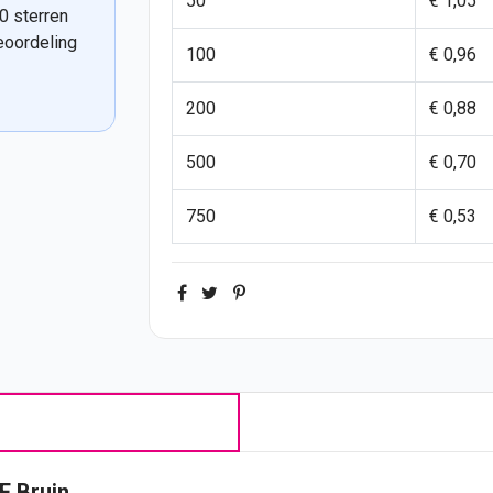
50
€ 1,05
0 sterren
eoordeling
100
€ 0,96
200
€ 0,88
500
€ 0,70
750
€ 0,53
F Bruin