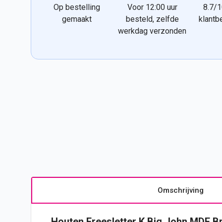
Op bestelling
Voor 12:00 uur
8.7/1
gemaakt
besteld, zelfde
klantb
werkdag verzonden
Omschrijving
Houten Freesletter K Big John MDF B