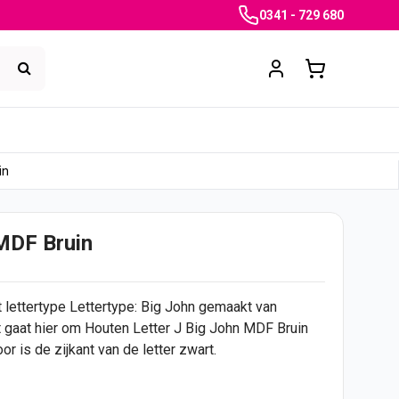
0341 - 729 680
in
MDF Bruin
 lettertype Lettertype: Big John gemaakt van
et gaat hier om Houten Letter J Big John MDF Bruin
or is de zijkant van de letter zwart.