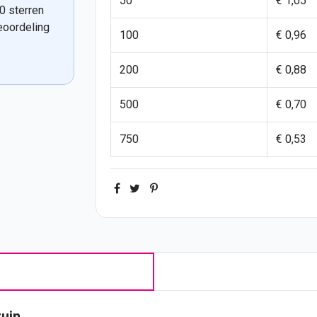
50
€ 1,05
0 sterren
eoordeling
100
€ 0,96
200
€ 0,88
500
€ 0,70
750
€ 0,53
ruin