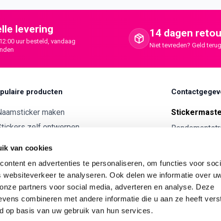
lle levering
14 dagen retou
12:00 uur besteld, vandaag
Niet tevreden? Geld terug
onden
pulaire producten
Contactgegev
Naamsticker maken
Stickermast
tickers zelf ontwerpen
Rendementstr
8094RA Hatte
ntwerp je eigen houten tekst
ik van cookies
Autostickers eigen ontwerp
0341 729 
ontent en advertenties te personaliseren, om functies voor soci
ntwerp je eigen kunststof tekst
info@stick
 websiteverkeer te analyseren. Ook delen we informatie over u
Wijnetiket maken
 onze partners voor social media, adverteren en analyse. Deze
KVK:
7179343
vens combineren met andere informatie die u aan ze heeft vers
ntwerp je eigen Vilt tekst
BTW nr:
NL00
d op basis van uw gebruik van hun services.
ntwerp je eigen rally naam sticker