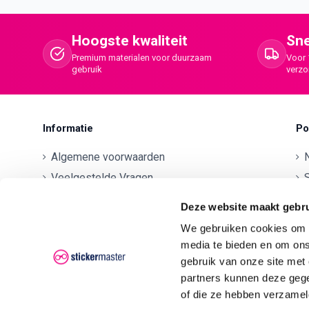
Hoogste kwaliteit
Sne
Premium materialen voor duurzaam
Voor 
gebruik
verz
Informatie
Po
Algemene voorwaarden
Veelgestelde Vragen
S
Betaalmethodes
O
Deze website maakt gebru
Contactgegevens
We gebruiken cookies om c
Verzenden en retourneren
O
media te bieden en om ons
Klachten
gebruik van onze site met
partners kunnen deze gege
Privacyverklaring AVG/GDPR
O
of die ze hebben verzamel
O