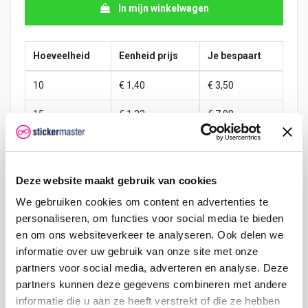
In mijn winkelwagen
Hoeveelheid
Eenheid prijs
Je bespaart
10
€ 1,40
€ 3,50
15
€ 1,23
€ 7,88
25
€ 1,14
€ 15,31
50
€ 1,05
€ 35,00
Deze website maakt gebruik van cookies
100
€ 0,96
€ 78,75
We gebruiken cookies om content en advertenties te
personaliseren, om functies voor social media te bieden
200
€ 0,88
€ 175,00
en om ons websiteverkeer te analyseren. Ook delen we
informatie over uw gebruik van onze site met onze
500
€ 0,70
€ 525,00
partners voor social media, adverteren en analyse. Deze
partners kunnen deze gegevens combineren met andere
750
€ 0,53
€ 918,75
informatie die u aan ze heeft verstrekt of die ze hebben