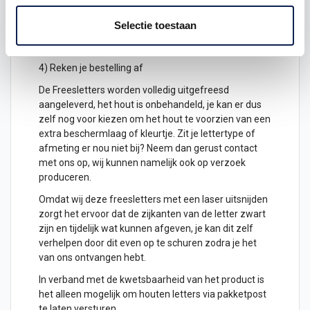
2) Hoeveel freesletters wil je ontvangen? geef het
aantal letters aan
Selectie toestaan
3) Plaats het in je winkelwagen
4) Reken je bestelling af
De Freesletters worden volledig uitgefreesd
aangeleverd, het hout is onbehandeld, je kan er dus
zelf nog voor kiezen om het hout te voorzien van een
extra beschermlaag of kleurtje. Zit je lettertype of
afmeting er nou niet bij? Neem dan gerust contact
met ons op, wij kunnen namelijk ook op verzoek
produceren.
Omdat wij deze freesletters met een laser uitsnijden
zorgt het ervoor dat de zijkanten van de letter zwart
zijn en tijdelijk wat kunnen afgeven, je kan dit zelf
verhelpen door dit even op te schuren zodra je het
van ons ontvangen hebt.
In verband met de kwetsbaarheid van het product is
het alleen mogelijk om
houten letters
via pakketpost
te laten versturen.