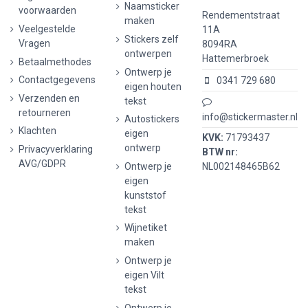
Naamsticker
voorwaarden
Rendementstraat
maken
Veelgestelde
11A
Stickers zelf
Vragen
8094RA
ontwerpen
Hattemerbroek
Betaalmethodes
Ontwerp je
Contactgegevens
0341 729 680
eigen houten
Verzenden en
tekst
retourneren
info@stickermaster.nl
Autostickers
Klachten
eigen
KVK:
71793437
ontwerp
Privacyverklaring
BTW nr:
AVG/GDPR
Ontwerp je
NL002148465B62
eigen
kunststof
tekst
Wijnetiket
maken
Ontwerp je
eigen Vilt
tekst
Ontwerp je