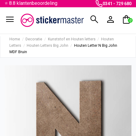
⭐ 8.8 klantenbeoordeling
0341 - 729 680
menu
search
person
shopping_bag
0
Home
Decoratie
Kunststof en Houten letters
Houten
Letters
Houten Letters Big John
Houten Letter N Big John
MDF Bruin