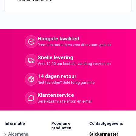
Hoogste kwaliteit
Premium materialen voor duurzaam gebruik
Snelle levering
Voor 12:00 uur besteld, vandaag verzonden
14 dagen retour
Niet tevreden? Geld terug garantie
Klantenservice
Bereikbaar via telefoon en e-mail
Informatie
Populaire
Contactgegevens
producten
Algemene
Stickermaster