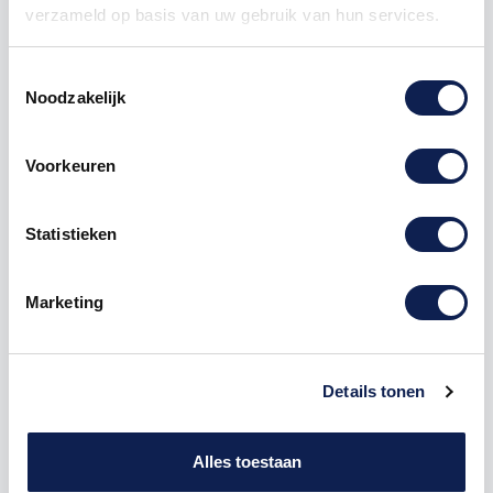
verzameld op basis van uw gebruik van hun services.
Toestemmingsselectie
Noodzakelijk
Omschrijving
Voorkeuren
Product details
Statistieken
Houten Freesletter N Big John MDF Bruin
Marketing
De freesletter N is te bestellen vanaf een hoogte van
5cm tot een hoogte van 80cm, de dikte van de letter
is altijd 8mm. MDF hout is voor binnen een perfecte
houtsoort, maar is niet geschikt voor buitengebruik.
Details tonen
Hoe moet je dit bestellen?
1) Geef aan welke formaat je wenst te ontvangen, de
Alles toestaan
hoogte in cm