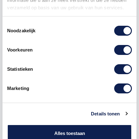
informatie die u aan ze heeft verstrekt of die ze hebben
verzameld op basis van uw gebruik van hun services.
Toestemmingsselectie
Noodzakelijk
Omschrijving
Voorkeuren
Product details
Statistieken
Houten Freesletter H Checkbook MDF
Bruin
Marketing
De freesletter H is te bestellen vanaf een hoogte van
5cm tot een hoogte van 80cm, de dikte van de letter
is altijd 8mm. MDF hout is voor binnen een perfecte
Details tonen
houtsoort, maar is niet geschikt voor buitengebruik.
Hoe moet je dit bestellen?
1) Geef aan welke formaat je wenst te ontvangen, de
Alles toestaan