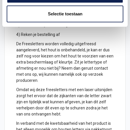
hoogte in cm
2) Hoeveel freesletters wil je ontvangen? geef het
Selectie toestaan
aantal letters aan
3) Plaats het in je winkelwagen
4) Reken je bestelling af
De Freesletters worden volledig uitgefreesd
aangeleverd, het hout is onbehandeld, je kan er dus
zelf nog voor kiezen om het hout te voorzien van een
extra beschermlaag of kleurtje. Zit je lettertype of
afmeting er nou niet bij? Neem dan gerust contact
met ons op, wij kunnen namelijk ook op verzoek
produceren.
Omdat wij deze freesletters met een laser uitsnijden
zorgt het ervoor dat de zijkanten van de letter zwart
zijn en tijdelijk wat kunnen afgeven, je kan dit zelf
verhelpen door dit even op te schuren zodra je het
van ons ontvangen hebt.
In verband met de kwetsbaarheid van het product is
het alleen mogelijk om
houten letters
via pakketpost