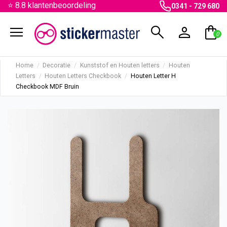
⭐ 8.8 klantenbeoordeling
0341 - 729 680
menu
search
person
shopping_bag
0
Home
Decoratie
Kunststof en Houten letters
Houten
Letters
Houten Letters Checkbook
Houten Letter H
Checkbook MDF Bruin