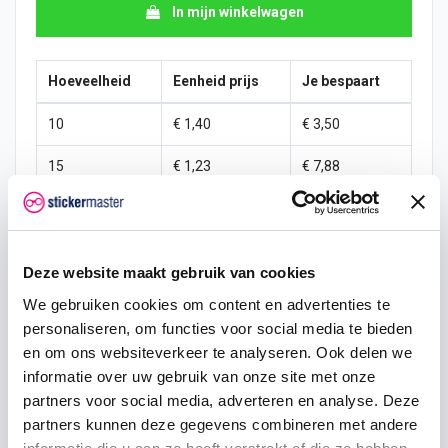
In mijn winkelwagen
Hoeveelheid
Eenheid prijs
Je bespaart
10
€ 1,40
€ 3,50
15
€ 1,23
€ 7,88
25
€ 1,14
€ 15,31
50
€ 1,05
€ 35,00
Deze website maakt gebruik van cookies
100
€ 0,96
€ 78,75
We gebruiken cookies om content en advertenties te
personaliseren, om functies voor social media te bieden
200
€ 0,88
€ 175,00
en om ons websiteverkeer te analyseren. Ook delen we
informatie over uw gebruik van onze site met onze
500
€ 0,70
€ 525,00
partners voor social media, adverteren en analyse. Deze
750
€ 0,53
€ 918,75
partners kunnen deze gegevens combineren met andere