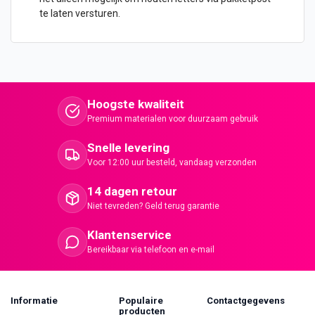
te laten versturen.
Hoogste kwaliteit
Premium materialen voor duurzaam gebruik
Snelle levering
Voor 12:00 uur besteld, vandaag verzonden
14 dagen retour
Niet tevreden? Geld terug garantie
Klantenservice
Bereikbaar via telefoon en e-mail
Informatie
Populaire
Contactgegevens
producten