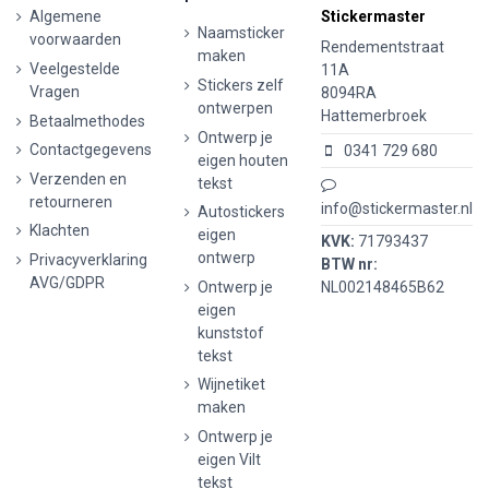
Algemene
Stickermaster
Naamsticker
voorwaarden
Rendementstraat
maken
Veelgestelde
11A
Stickers zelf
Vragen
8094RA
ontwerpen
Hattemerbroek
Betaalmethodes
Ontwerp je
Contactgegevens
0341 729 680
eigen houten
Verzenden en
tekst
retourneren
info@stickermaster.nl
Autostickers
Klachten
eigen
KVK:
71793437
ontwerp
Privacyverklaring
BTW nr:
AVG/GDPR
Ontwerp je
NL002148465B62
eigen
kunststof
tekst
Wijnetiket
maken
Ontwerp je
eigen Vilt
tekst