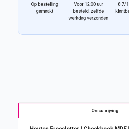
Op bestelling
Voor 12:00 uur
8.7/1
gemaakt
besteld, zelfde
klantb
werkdag verzonden
Omschrijving
Houten Freesletter I Checkbook MDF 