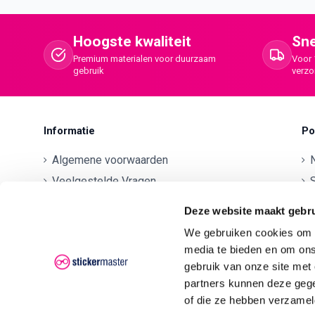
Hoogste kwaliteit
Sne
Premium materialen voor duurzaam
Voor 
gebruik
verz
Informatie
Po
Algemene voorwaarden
Veelgestelde Vragen
S
Betaalmethodes
O
Deze website maakt gebru
Contactgegevens
We gebruiken cookies om c
Verzenden en retourneren
O
media te bieden en om ons
Klachten
gebruik van onze site met
partners kunnen deze gege
Privacyverklaring AVG/GDPR
O
of die ze hebben verzamel
O