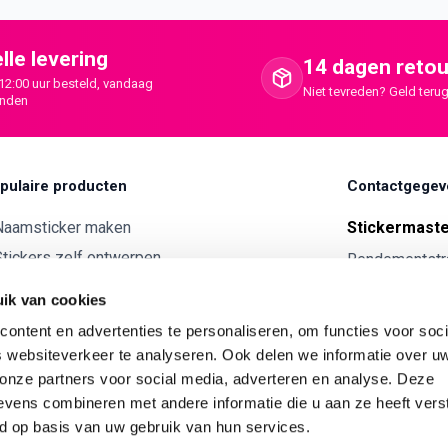
lle levering
14 dagen retou
12:00 uur besteld, vandaag
Niet tevreden? Geld terug
onden
pulaire producten
Contactgegev
Naamsticker maken
Stickermast
tickers zelf ontwerpen
Rendementstr
8094RA Hatte
ntwerp je eigen houten tekst
ik van cookies
Autostickers eigen ontwerp
0341 729 
ontent en advertenties te personaliseren, om functies voor soci
ntwerp je eigen kunststof tekst
info@stick
 websiteverkeer te analyseren. Ook delen we informatie over u
Wijnetiket maken
 onze partners voor social media, adverteren en analyse. Deze
KVK:
7179343
vens combineren met andere informatie die u aan ze heeft vers
ntwerp je eigen Vilt tekst
BTW nr:
NL00
d op basis van uw gebruik van hun services.
ntwerp je eigen rally naam sticker