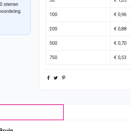
50
€ 1,05
0 sterren
eoordeling
100
€ 0,96
200
€ 0,88
500
€ 0,70
750
€ 0,53
Bruin