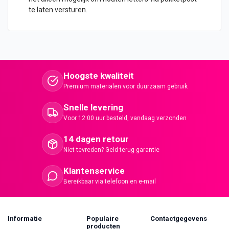
te laten versturen.
Hoogste kwaliteit
Premium materialen voor duurzaam gebruik
Snelle levering
Voor 12:00 uur besteld, vandaag verzonden
14 dagen retour
Niet tevreden? Geld terug garantie
Klantenservice
Bereikbaar via telefoon en e-mail
Informatie
Populaire
Contactgegevens
producten