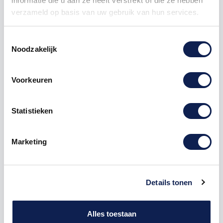
informatie die u aan ze heeft verstrekt of die ze hebben
verzameld op basis van uw gebruik van hun services.
Toestemmingsselectie
Noodzakelijk
Omschrijving
Voorkeuren
Product details
Statistieken
Houten Freesletter W Checkbook MDF
Bruin
Marketing
De freesletter W is te bestellen vanaf een hoogte van
5cm tot een hoogte van 80cm, de dikte van de letter
is altijd 8mm. MDF hout is voor binnen een perfecte
Details tonen
houtsoort, maar is niet geschikt voor buitengebruik.
Hoe moet je dit bestellen?
1) Geef aan welke formaat je wenst te ontvangen, de
Alles toestaan