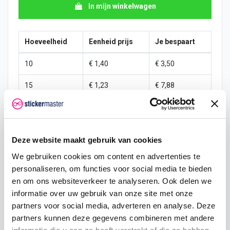
In mijn winkelwagen
Hoeveelheid
Eenheid prijs
Je bespaart
10
€ 1,40
€ 3,50
15
€ 1,23
€ 7,88
25
€ 1,14
€ 15,31
50
€ 1,05
€ 35,00
Deze website maakt gebruik van cookies
100
€ 0,96
€ 78,75
We gebruiken cookies om content en advertenties te
personaliseren, om functies voor social media te bieden
200
€ 0,88
€ 175,00
en om ons websiteverkeer te analyseren. Ook delen we
informatie over uw gebruik van onze site met onze
500
€ 0,70
€ 525,00
partners voor social media, adverteren en analyse. Deze
750
€ 0,53
€ 918,75
partners kunnen deze gegevens combineren met andere