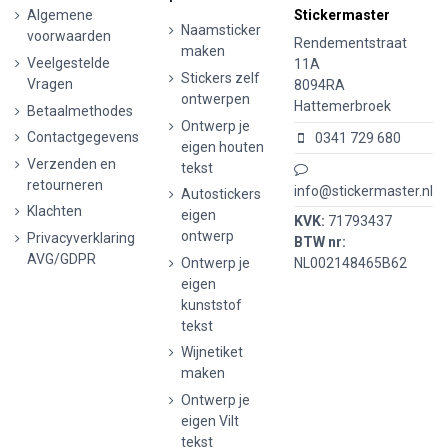
Algemene
Stickermaster
Naamsticker
voorwaarden
Rendementstraat
maken
Veelgestelde
11A
Stickers zelf
Vragen
8094RA
ontwerpen
Hattemerbroek
Betaalmethodes
Ontwerp je
Contactgegevens
0341 729 680
eigen houten
Verzenden en
tekst
retourneren
info@stickermaster.nl
Autostickers
Klachten
eigen
KVK:
71793437
ontwerp
Privacyverklaring
BTW nr:
AVG/GDPR
Ontwerp je
NL002148465B62
eigen
kunststof
tekst
Wijnetiket
maken
Ontwerp je
eigen Vilt
tekst