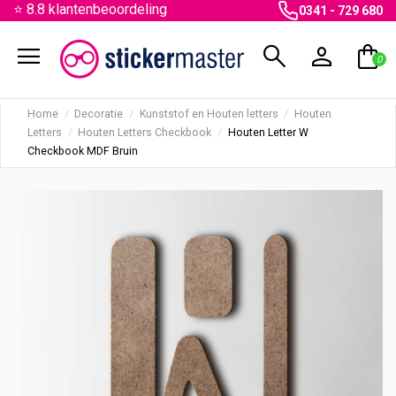
⭐ 8.8 klantenbeoordeling
0341 - 729 680
menu
search
person
shopping_bag
0
Home
Decoratie
Kunststof en Houten letters
Houten
Letters
Houten Letters Checkbook
Houten Letter W
Checkbook MDF Bruin