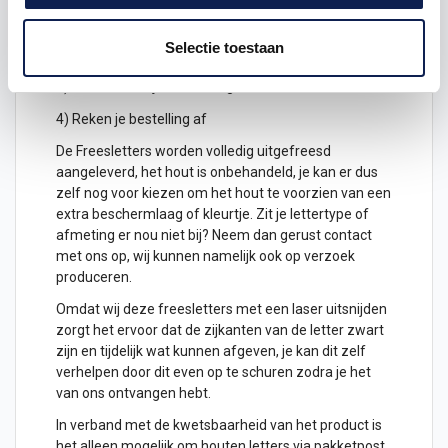
hoogte in cm
2) Hoeveel freesletters wil je ontvangen? geef het
Selectie toestaan
aantal letters aan
3) Plaats het in je winkelwagen
4) Reken je bestelling af
De Freesletters worden volledig uitgefreesd
aangeleverd, het hout is onbehandeld, je kan er dus
zelf nog voor kiezen om het hout te voorzien van een
extra beschermlaag of kleurtje. Zit je lettertype of
afmeting er nou niet bij? Neem dan gerust contact
met ons op, wij kunnen namelijk ook op verzoek
produceren.
Omdat wij deze freesletters met een laser uitsnijden
zorgt het ervoor dat de zijkanten van de letter zwart
zijn en tijdelijk wat kunnen afgeven, je kan dit zelf
verhelpen door dit even op te schuren zodra je het
van ons ontvangen hebt.
In verband met de kwetsbaarheid van het product is
het alleen mogelijk om
houten letters
via pakketpost