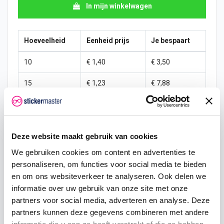
In mijn winkelwagen
Hoeveelheid
Eenheid prijs
Je bespaart
10
€ 1,40
€ 3,50
15
€ 1,23
€ 7,88
25
€ 1,14
€ 15,31
50
€ 1,05
€ 35,00
Deze website maakt gebruik van cookies
100
€ 0,96
€ 78,75
We gebruiken cookies om content en advertenties te
personaliseren, om functies voor social media te bieden
200
€ 0,88
€ 175,00
en om ons websiteverkeer te analyseren. Ook delen we
informatie over uw gebruik van onze site met onze
500
€ 0,70
€ 525,00
partners voor social media, adverteren en analyse. Deze
750
€ 0,53
€ 918,75
partners kunnen deze gegevens combineren met andere