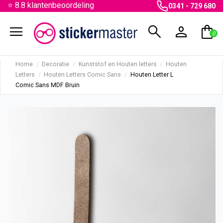
⭐ 8.8 klantenbeoordeling
0341 - 729 680
menu
search
person
shopping_bag
0
Home
Decoratie
Kunststof en Houten letters
Houten
Letters
Houten Letters Comic Sans
Houten Letter L
Comic Sans MDF Bruin