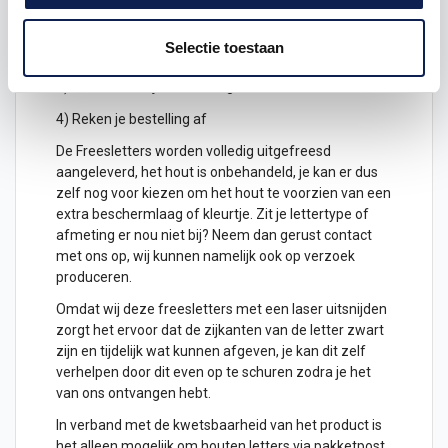
hoogte in cm
2) Hoeveel freesletters wil je ontvangen? geef het
Selectie toestaan
aantal letters aan
3) Plaats het in je winkelwagen
4) Reken je bestelling af
De Freesletters worden volledig uitgefreesd
aangeleverd, het hout is onbehandeld, je kan er dus
zelf nog voor kiezen om het hout te voorzien van een
extra beschermlaag of kleurtje. Zit je lettertype of
afmeting er nou niet bij? Neem dan gerust contact
met ons op, wij kunnen namelijk ook op verzoek
produceren.
Omdat wij deze freesletters met een laser uitsnijden
zorgt het ervoor dat de zijkanten van de letter zwart
zijn en tijdelijk wat kunnen afgeven, je kan dit zelf
verhelpen door dit even op te schuren zodra je het
van ons ontvangen hebt.
In verband met de kwetsbaarheid van het product is
het alleen mogelijk om
houten letters
via pakketpost