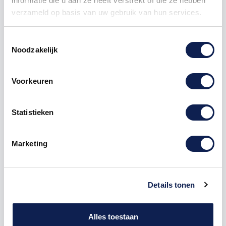
informatie die u aan ze heeft verstrekt of die ze hebben
verzameld op basis van uw gebruik van hun services.
Toestemmingsselectie
Noodzakelijk
Omschrijving
Voorkeuren
Product details
Statistieken
Houten Freesletter L Comic Sans MDF
Bruin
Marketing
De freesletter L is te bestellen vanaf een hoogte van
5cm tot een hoogte van 80cm, de dikte van de letter
is altijd 8mm. MDF hout is voor binnen een perfecte
Details tonen
houtsoort, maar is niet geschikt voor buitengebruik.
Hoe moet je dit bestellen?
1) Geef aan welke formaat je wenst te ontvangen, de
Alles toestaan