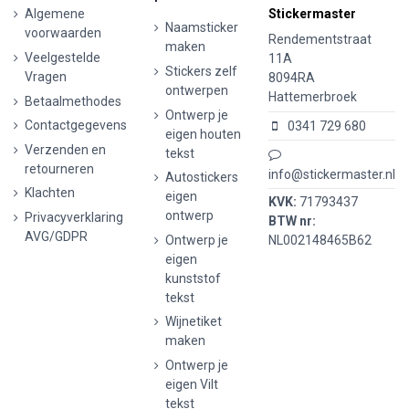
Algemene
Stickermaster
Naamsticker
voorwaarden
Rendementstraat
maken
Veelgestelde
11A
Stickers zelf
Vragen
8094RA
ontwerpen
Hattemerbroek
Betaalmethodes
Ontwerp je
Contactgegevens
0341 729 680
eigen houten
Verzenden en
tekst
retourneren
info@stickermaster.nl
Autostickers
Klachten
eigen
KVK:
71793437
ontwerp
Privacyverklaring
BTW nr:
AVG/GDPR
Ontwerp je
NL002148465B62
eigen
kunststof
tekst
Wijnetiket
maken
Ontwerp je
eigen Vilt
tekst