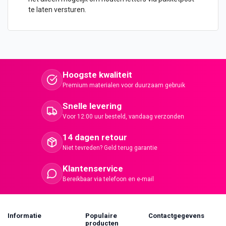
te laten versturen.
Hoogste kwaliteit
Premium materialen voor duurzaam gebruik
Snelle levering
Voor 12:00 uur besteld, vandaag verzonden
14 dagen retour
Niet tevreden? Geld terug garantie
Klantenservice
Bereikbaar via telefoon en e-mail
Informatie
Populaire
Contactgegevens
producten